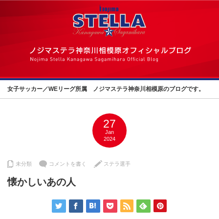
女子サッカー／WEリーグ所属 ノジマステラ神奈川相模原のブログです。
27
Jan
2024
未分類
コメントを書く
ステラ選手
懐かしいあの人