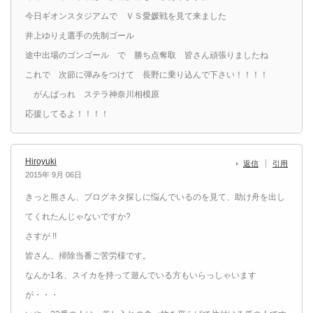
今日ギオンスタジアムで ＶＳ愛媛戦を見て来ました
井上ゆりえ選手の先制ゴール
途中出場のゴンゴール で 勝ち点奪取 皆さん頑張りましたね
これで 次節に弾みをつけて 長野に乗り込んで下さい！！！！
がんばっれ ステラ神奈川相模原
応援してるよ！！！！
Hiroyuki
返信
引用
2015年 9月 06日
きっと熊さん、ブログネタ探しに悩んでいるのを見て、助け舟を出し
てくれたんじゃないですか?
さすが !!
皆さん、掃除当番ご苦労様です。
なんか1名、スイカを持って遊んでいる方もいらっしゃいます
が・・・