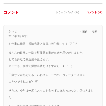
コメント
トラックバック ( 0 )
コメント ( 6 )
がっと
返信
引用
2015年 9月 05日
お仕事に練習、掃除当番と毎日ご苦労様です ( ´ ▽ ` )ﾉ
皆さんの日常の一端を垣間見る事が出来た思いがしました。
とても身近で親近感を覚えます。
オイラも、会社で掃除当番ありますから… (￣^￣)ゞ
工藤サンが抱えてる、いわゆる、一つの…ウォーターメロン…
大きいですねぇ (@_@)
そうだ、今年は一度もスイカを食べずに終わったなと、気づきまし
た。