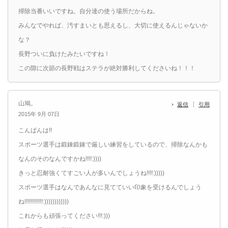
掃除当番いいですね。自分達の使う場所だからね。
みんなでやれば、汚すまいとも思えるし、大切に使えるんじゃないか
な？
長野ついに負けたみたいですね！
この隙に次節の長野戦はステラが絶対勝利してくださいね！！！
山鳩。
返信
引用
2015年 9月 07日
こんばんは!!
スポーツ選手は鍛錬鍛錬で厳しい練習をしているので、掃除なんかも
なんのそのなんですかね!!!!:))))
きっと忍耐強くてすごい人が多いんでしょうね!!!!:)))))
スポーツ選手はなんであんなに見てていい印象を受けるんでしょう
ね!!!!!!!!!!!!:))))))))))))
これからも頑張ってください!!!:)))