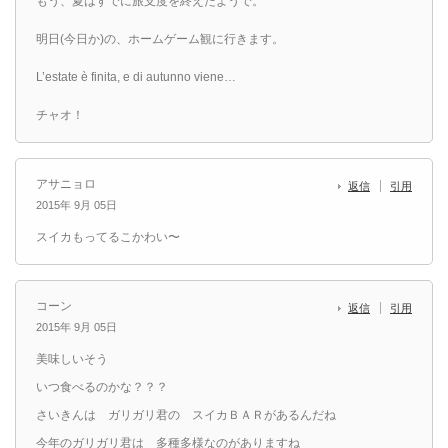
もう、夏はすでに旅支度を終えたようで。
明日(今日か)の、ホームゲーム観に行きます。
L’estate è finita, e di autunno viene…
チャオ！
アサニョロ
返信
引用
2015年 9月 05日
スイカもってるこかわい〜
コーン
返信
引用
2015年 9月 05日
美味しいそう
いつ食べるのかな？？？
さいきんは ガリガリ君の スイカＢＡＲがあるんだね
今年のガリガリ君は 多種多様なのがありますね