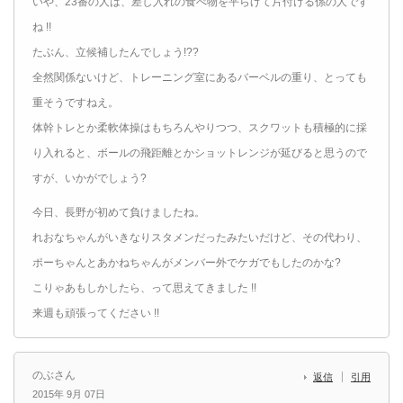
いや、23番の人は、差し入れの食べ物を平らげて片付ける係の人です
ね !!
たぶん、立候補したんでしょう!??
全然関係ないけど、トレーニング室にあるバーベルの重り、とっても
重そうですねえ。
体幹トレとか柔軟体操はもちろんやりつつ、スクワットも積極的に採
り入れると、ボールの飛距離とかショットレンジが延びると思うので
すが、いかがでしょう?
今日、長野が初めて負けましたね。
れおなちゃんがいきなりスタメンだったみたいだけど、その代わり、
ポーちゃんとあかねちゃんがメンバー外でケガでもしたのかな?
こりゃあもしかしたら、って思えてきました !!
来週も頑張ってください !!
のぶさん
返信
引用
2015年 9月 07日