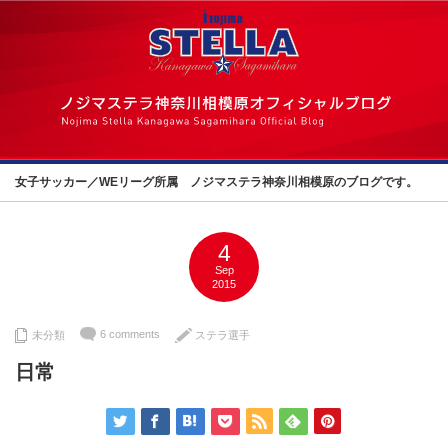
女子サッカー／WEリーグ所属 ノジマステラ神奈川相模原のブログです。
4
Sep
2015
6 comments
未分類
ステラ選手
日常