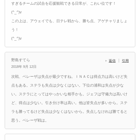
すぎるチームの試合を応援観戦できる日常が、こわい位です！
(^_^)v
この上は、アウェイでも、日テレ戦から、勝ち点、アゲチャリましょ
う！
(^_^)v
野島すてら
返信
引用
2018年 9月 12日
次戦、ベレーザは失点が最少ですね。ＩＮＡＣは得点力は高いけど失
点もある。ステラも失点は少なくはない。下位の浦和は失点が少な
い。ステラにとってはやっかいな相手かも。ジェフは守備力は高いけ
ど、得点は少ない。引き分け率は高い。他は皆失点が多いから。ステ
ラも勝ってるけど失点は少なくはないから。失点しなければ勝てると
思う。ベレーザ戦は。