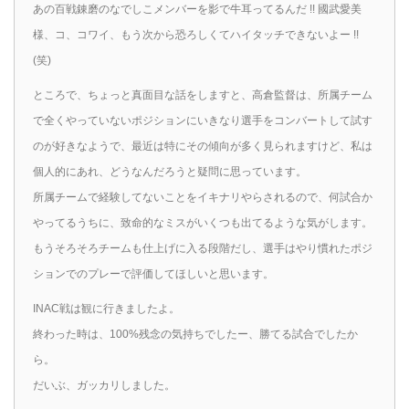
あの百戦錬磨のなでしこメンバーを影で牛耳ってるんだ !! 國武愛美
様、コ、コワイ、もう次から恐ろしくてハイタッチできないよー !!
(笑)
ところで、ちょっと真面目な話をしますと、高倉監督は、所属チーム
で全くやっていないポジションにいきなり選手をコンバートして試す
のが好きなようで、最近は特にその傾向が多く見られますけど、私は
個人的にあれ、どうなんだろうと疑問に思っています。
所属チームで経験してないことをイキナリやらされるので、何試合か
やってるうちに、致命的なミスがいくつも出てるような気がします。
もうそろそろチームも仕上げに入る段階だし、選手はやり慣れたポジ
ションでのプレーで評価してほしいと思います。
INAC戦は観に行きましたよ。
終わった時は、100%残念の気持ちでしたー、勝てる試合でしたか
ら。
だいぶ、ガッカリしました。