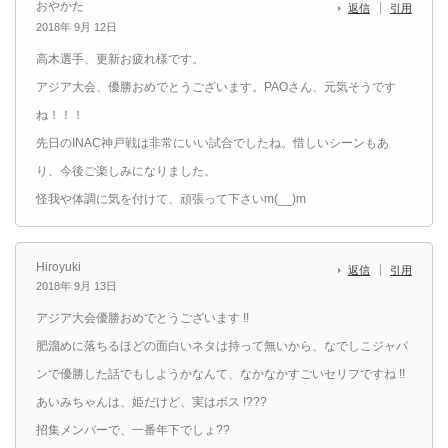
おやかた
返信
引用
2018年 9月 12日
高木選手、更新お疲れ様です。
アジア大会、優勝おめでとうございます。PAOさん、元気そうです
ね！！！
先日のINAC神戸戦は非常にいい試合でしたね。惜しいシーンもあ
り、今後ご楽しみになりました。
怪我や体調に気を付けて、頑張って下さいm(__)m
Hiroyuki
返信
引用
2018年 9月 13日
アジア大会優勝おめでとうございます !!
肥溜めに落ちるほどの面白いネタは持って無いから、なでしこジャパ
ンで優勝した話でもしようかなんて、なかなかすごいセリフですね !!
あいみちゃんは、姫だけど、実はボス !???
招集メンバーで、一番年下でしょ??