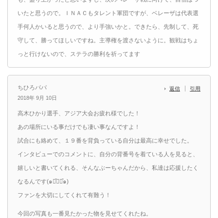
いたと思うので。ＩＮＡＣもタレント軍団ですが、ベレーザは代表選
手何人かいると思うので、より手強いかと。できたら、先制して、死
守して、勝ってほしいですね。主導権を渡さないように。観戦はちょ
っと行けないので、ステラの勝利を祈ってます
ちひろパパ
返信
引用
2018年 9月 10日
高木ひかり選手、アジア大会お疲れ様でした！
あの場所にいる事だけでも凄い事なんですよ！
試合にも絡めて、１９番を背負っている自分は最高に幸せでした。
インタビューでのコメントに、自分の背番号を着ている人を見ると、
嬉しいと書いてくれる、そんなぶーちゃんだから、私達は応援したく
なるんです(๑･̑◡･̑๑)
ファンを大切にしてくれて有難う！
今回の写真も一番見たかった物を見せてくれたね。