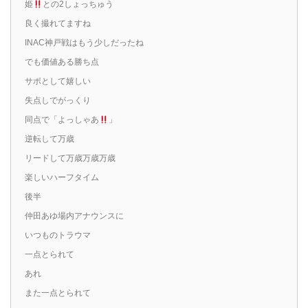
姫
との2しょっちゅう
良く撮れてますね
INAC神戸戦はもう少しだったね
でも価値ある勝ち点
サポとして嬉しい
失点しでがっくり
同点で「よっしゃあ
」
逆転して万歳
リードして万歳万歳万歳
楽しいハーフタイム
後半
仲田あゆ場内アナウンスに
いつものトラウマ
一点とられて
あれ
また一点とられて