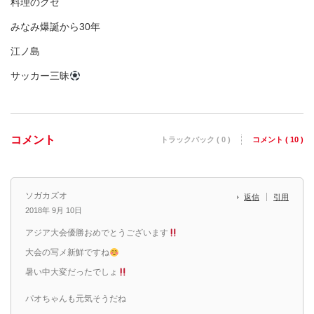
料理のクセ
みなみ爆誕から30年
江ノ島
サッカー三昧
コメント
トラックバック ( 0 )
コメント ( 10 )
ソガカズオ
返信
引用
2018年 9月 10日
アジア大会優勝おめでとうございます
大会の写メ新鮮ですね
暑い中大変だったでしょ
パオちゃんも元気そうだね