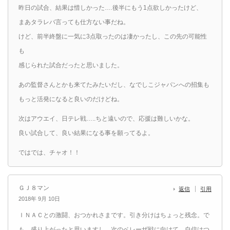
昨日の試合、結果は惜しかった….後半にもう1点欲しかったけど、
まあタラレバ言っても仕方ない事だね。
けど、前半終盤に一気に3点取ったのは凄かったし、この先の可能性
も
感じられた試合だったと思いました。
あの監督さんとかも来てたみたいだし、なでしこジャパンへの招集も
もっと活発になると良いのだけどね。
次はアウエイ、日テレ戦…..ちと遠いので、応援は難しいかな。
良い試合して、良い結果になる事を願ってるよ。
ではでは、チャオ！！
ＧＪ８マン
返信
引用
2018年 9月 10日
ＩＮＡＣとの激闘、おつかれさまです。引き分けはちょっと残念。で
も、盛り上がったと思いますし、次のベレーザ戦に向けて、自信はつ