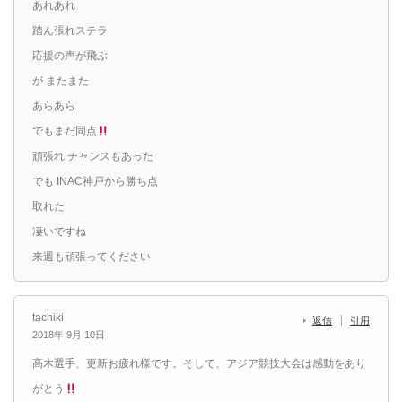
あれあれ
踏ん張れステラ
応援の声が飛ぶ
が またまた
あらあら
でもまだ同点
頑張れ チャンスもあった
でも INAC神戸から勝ち点
取れた
凄いですね
来週も頑張ってください
tachiki
返信
引用
2018年 9月 10日
高木選手、更新お疲れ様です。そして、アジア競技大会は感動をあり
がとう