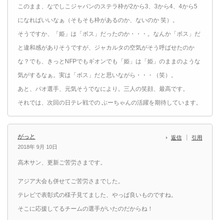
このまま、なでしこジャパンのステラ枠が2から3、3から4、4から5
になればいいなぁ（そもそも枠があるのか、ないのか 笑）。
そうですか、「姫」は「ボス」だったのか・・・。なんか「ボス」だ
と違和感がありそうですが、ジャカルタの空気がそう呼ばせたのか
な？でも、きっとNFPでもギオンでも「姫」は「姫」のままのような
気がするなぁ。実は「ボス」だと思いながら・・・（笑）。
あと、パオ選手、元気そうでなにより。三人の笑顔、最高です。
それでは、次回の日テレ戦での ぶーちゃんの活躍を期待しています。
がっと
返信
引用
2018年 9月 10日
高木サン、更新ご苦労さまです。
アジア大会も併せてご苦労さまでした。
テレビで表彰式の様子見てました、やっぱ良いものですね。
そこに応援してるチームの選手がいたのだからね！