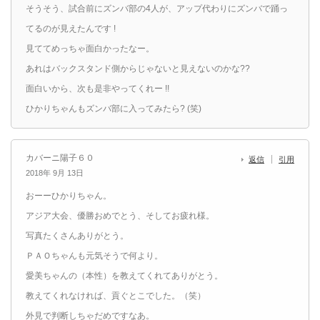
そうそう、試合前にズンバ部の4人が、アップ代わりにズンバで踊っ
てるのが見えたんです !
見ててめっちゃ面白かったなー。
あれはバックスタンド側からじゃないと見えないのかな??
面白いから、次も是非やってくれー !!
ひかりちゃんもズンバ部に入ってみたら? (笑)
カバーニ陽子６０
返信
引用
2018年 9月 13日
おーーひかりちゃん。
アジア大会、優勝おめでとう、そしてお疲れ様。
写真たくさんありがとう。
ＰＡＯちゃんも元気そうで何より。
愛美ちゃんの（本性）を教えてくれてありがとう。
教えてくれなければ、貢ぐとこでした。（笑）
外見で判断しちゃだめですなあ。