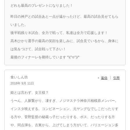
どれも最高のプレゼントになりました！
昨日の神戸との試合あと一点が遠かったけど、最高の試合見せてもら
いました。
後半戦残り８試合、全力で戦って、私達は全力で応援します！
高木ひかり選手の最高の笑顔を楽しみに、試合見ているから、身体に
は気をつけて、試合戦って下さい！
最後のフィナーレを期待しています *\(^o^)/*
食いしん坊
返信
引用
2018年 9月 11日
姫とは言わず、女王様？
う〜ん、人脈繋がり、凄すぎ、ノジマステラ神奈川相模原メンバー。
インスタ映えする、コンビネーション、元ヤングなでしこだったりす
る方や、菅野監督の秘蔵っ子だったりする、ボス、だったりする方
や、同点弾を、古巣から、上げてしまう方がいて、バリエーション多