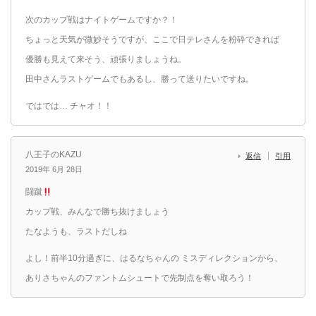
次のカップ戦はナイトゲームですか？！
ちょっと天気が微妙そうですが、ここで日テレさんを粉砕できれば
優勝も見えて来そう、頑張りましょうね。
田中さんラストゲームでもあるし、勝って送りたいですね。
ではでは… チャオ！！
八王子のKAZU
返信
引用
2019年 6月 28日
闘蹴
カップ戦、みんなで勝ち抜けましょう
たなようも、ラストだしね
よし！前半10分過ぎに、はるなちゃんの ミスディレクションから、
ありさちゃんのファントムシュートで先制点を奪い取ろう！