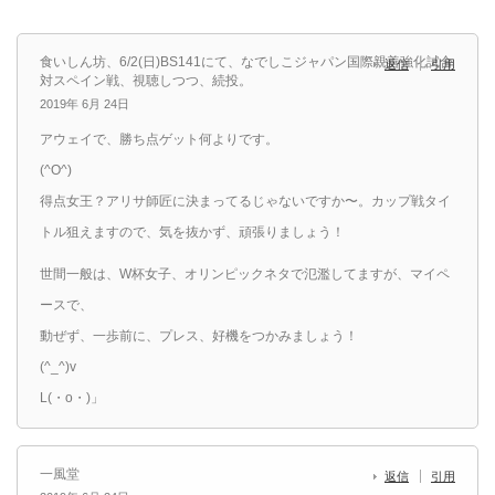
食いしん坊、6/2(日)BS141にて、なでしこジャパン国際親善強化試合
返信
引用
対スペイン戦、視聴しつつ、続投。
2019年 6月 24日
アウェイで、勝ち点ゲット何よりです。
(^O^)
得点女王？アリサ師匠に決まってるじゃないですか〜。カップ戦タイ
トル狙えますので、気を抜かず、頑張りましょう！
世間一般は、W杯女子、オリンピックネタで氾濫してますが、マイペ
ースで、
動ぜず、一歩前に、プレス、好機をつかみましょう！
(^_^)v
L(・o・)」
一風堂
返信
引用