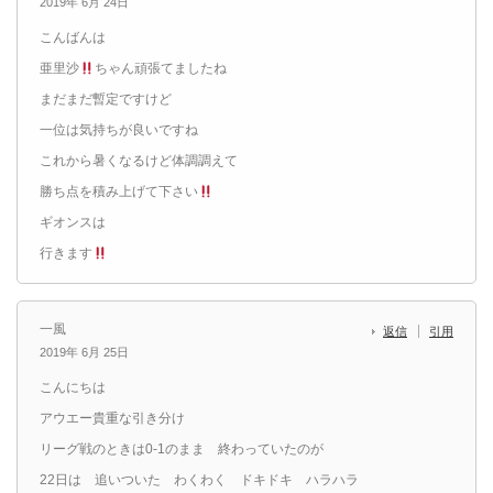
2019年 6月 24日
こんばんは
亜里沙
ちゃん頑張てましたね
まだまだ暫定ですけど
一位は気持ちが良いですね
これから暑くなるけど体調調えて
勝ち点を積み上げて下さい
ギオンスは
行きます
一風
返信
引用
2019年 6月 25日
こんにちは
アウエー貴重な引き分け
リーグ戦のときは0-1のまま 終わっていたのが
22日は 追いついた わくわく ドキドキ ハラハラ