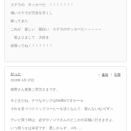
ステラの サッカーだ ！！！！！！！
強いステラが万全を尽くし
帰ってきた
これが 楽しい 面白い ステラのサッカーだ～～～～～
前よりまして 大好き
頑張ってね！！！！！！！
がっと
返信
引用
2019年 6月 27日
南野さん更新ご苦労さまです。
今どきだね、ナウなヤングはNetflixですか〜ｗ
それを見つつドリップコーヒーを頂くなんて、堪んないね`ｨ(´∀`∩
テレビ買う時は、必ずやノジマさんのどこかの店舗に行きますよ。
いつ買うかは未定です、悪しからず….ｽﾏﾈ…..