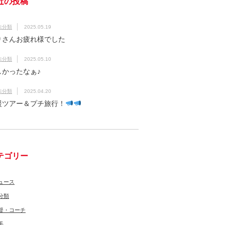
近の投稿
未分類
2025.05.19
りさんお疲れ様でした
未分類
2025.05.10
しかったなぁ♪
未分類
2025.04.20
援ツアー＆プチ旅行！
テゴリー
ュース
分類
督・コーチ
手