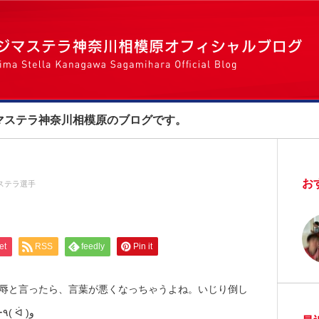
マステラ神奈川相模原のブログです。
お
ステラ選手
et
RSS
feedly
Pin it
侮辱と言ったら、言葉が悪くなっちゃうよね。いじり倒し
てるって言ってもらったほうがよかったなー٩( ᐛ )و