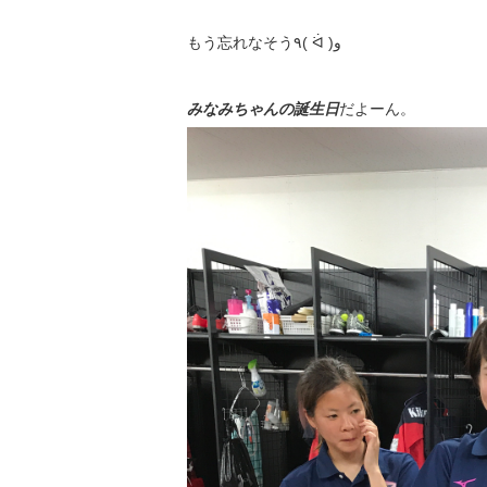
もう忘れなそう٩( ᐛ )و
みなみちゃんの誕生日
だよーん。