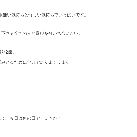
訳無い気持ちと悔しい気持ちでいっぱいです。
て下さる全ての人と喜びを分かち合いたい。
り2節。
掴みとるために全力で走りまくります！！
して、今日は何の日でしょうか？