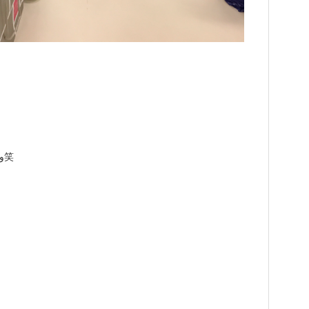
忘れるはずがありません。いい後輩だ٩( ᐛ )و笑