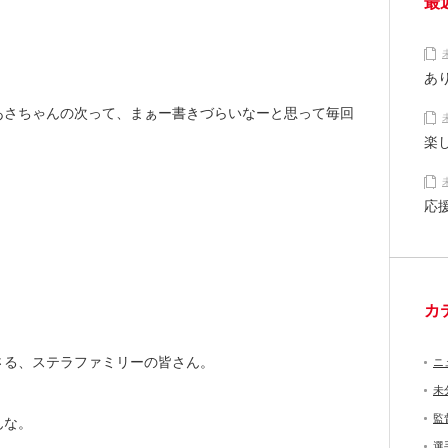
最
あ
あさちゃんの次って、まぁー書きづらいなーと思って毎回
楽
応
カ
さる、ステラファミリーの皆さん。
ニ
未
監
んな。
選