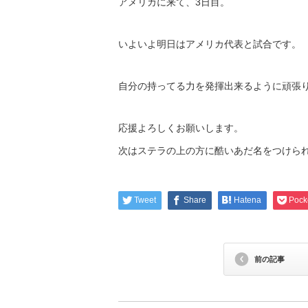
アメリカに来て、3日目。
いよいよ明日はアメリカ代表と試合です。
自分の持ってる力を発揮出来るように頑張
応援よろしくお願いします。
次はステラの上の方に酷いあだ名をつけら
Tweet
Share
Hatena
Pock
前の記事