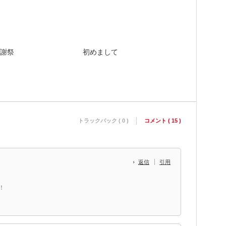
謝祭
初めまして
トラックバック ( 0 )
コメント ( 15 )
返信
引用
！