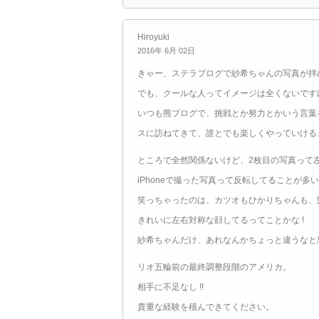
Hiroyuki
2016年 6月 02日
きゃー、ステラブログで紗希ちゃんの写真が拝
でも、クールな人ってイメージは全くないです
いつも熊ブログで、挑戦とか努力とかいう言葉
スに訪ねてきて、誰とでも楽しくやっていける
ところで全然関係ないけど、2枚目の写真って
iPhoneで撮った写真って反転してることが
笑っちゃったのは、カツオもひかりちゃんも、髪
きれいに左右対称な顔してるってことかな !
紗希ちゃんだけ、あれなんかちょっと違うなと
リオ五輪前の最終調整段階のアメリカ。
相手に不足なし !!
貴重な経験を積んできてください。