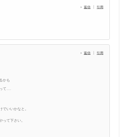
返信
引用
返信
引用
るかも
って….
けでいいかなと。
やって下さい。