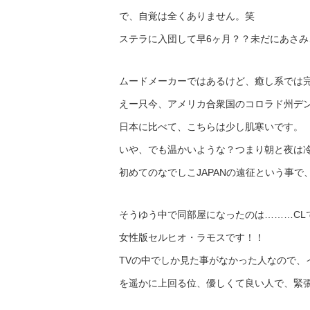
で、自覚は全くありません。笑
ステラに入団して早6ヶ月？？未だにあさ
ムードメーカーではあるけど、癒し系では
えー只今、アメリカ合衆国のコロラド州デ
日本に比べて、こちらは少し肌寒いです。
いや、でも温かいような？つまり朝と夜は
初めてのなでしこJAPANの遠征という事
そうゆう中で同部屋になったのは………CL
女性版セルヒオ・ラモスです！！
TVの中でしか見た事がなかった人なので、
を遥かに上回る位、優しくて良い人で、緊