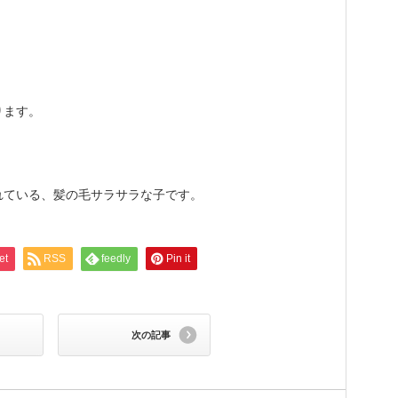
ります。
れている、髪の毛サラサラな子です。
et
RSS
feedly
Pin it
次の記事