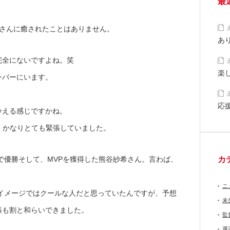
最
みさんに癒されたことはありません。
あ
完全にないですよね。笑
楽
ンバーにいます。
応
冷える感じですかね。
で、かなりとても緊張していました。
で優勝そして、MVPを獲得した熊谷紗希さん。言わば、
カ
ニ
イメージではクールな人だと思っていたんですが、予想
未
張も割と和らいできました。
監
選