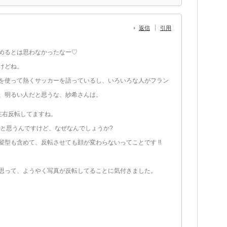
返信
引用
めるとは思わなかったなー♡
けどね。
を使って熱くサッカーを語っているし、いろいろな人がフラン
、明るい人だと思うな、紗希さんは。
左右反転してますね。
多いと思うんですけど、なぜなんでしょうか?
型も含めて、反転させても顔が変わらないってことです !!
思って、ようやく写真が反転してることに気付きました。