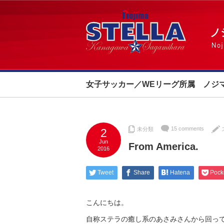
女子サッカー／WEリーグ所属 ノジ
15 comments
未分類
2
Jun
From America.
2016
Tweet
Share
Hatena
Pock
こんにちは。
自称ステラの癒し系のあさみさんから回っ