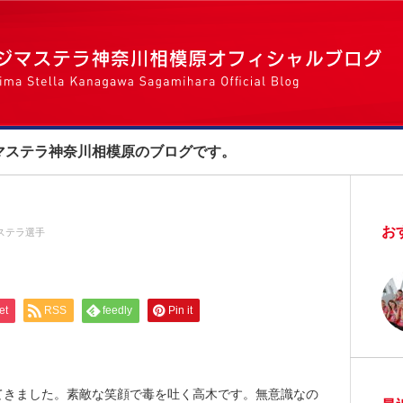
マステラ神奈川相模原のブログです。
お
ステラ選手
et
RSS
feedly
Pin it
てきました。素敵な笑顔で毒を吐く高木です。無意識なの