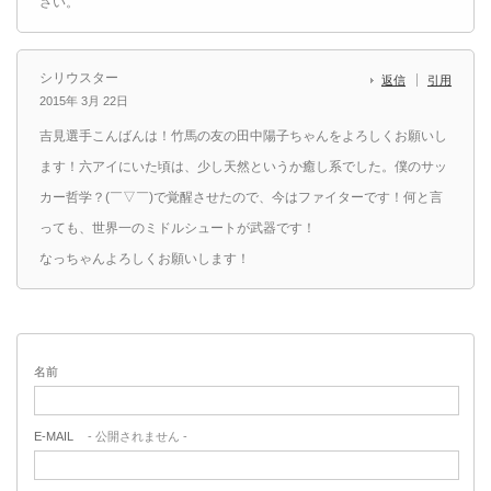
さい。
シリウスター
返信
引用
2015年 3月 22日
吉見選手こんばんは！竹馬の友の田中陽子ちゃんをよろしくお願いし
ます！六アイにいた頃は、少し天然というか癒し系でした。僕のサッ
カー哲学？(￣▽￣)で覚醒させたので、今はファイターです！何と言
っても、世界一のミドルシュートが武器です！
なっちゃんよろしくお願いします！
名前
E-MAIL
- 公開されません -