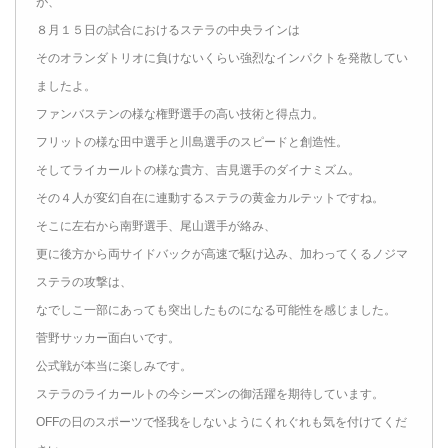
が、
８月１５日の試合におけるステラの中央ラインは
そのオランダトリオに負けないくらい強烈なインパクトを発散してい
ましたよ。
ファンバステンの様な権野選手の高い技術と得点力。
フリットの様な田中選手と川島選手のスピードと創造性。
そしてライカールトの様な貴方、吉見選手のダイナミズム。
その４人が変幻自在に連動するステラの黄金カルテットですね。
そこに左右から南野選手、尾山選手が絡み、
更に後方から両サイドバックが高速で駆け込み、加わってくるノジマ
ステラの攻撃は、
なでしこ一部にあっても突出したものになる可能性を感じました。
菅野サッカー面白いです。
公式戦が本当に楽しみです。
ステラのライカールトの今シーズンの御活躍を期待しています。
OFFの日のスポーツで怪我をしないようにくれぐれも気を付けてくだ