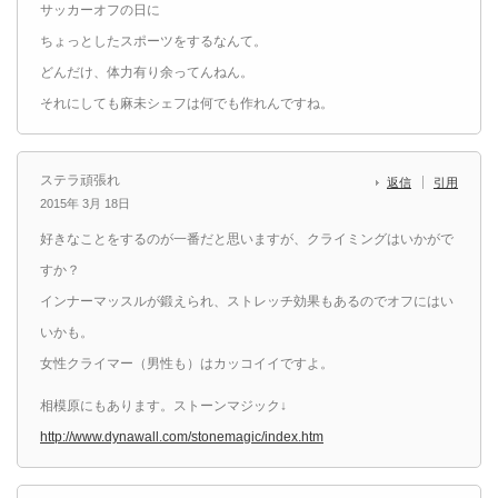
サッカーオフの日に
ちょっとしたスポーツをするなんて。
どんだけ、体力有り余ってんねん。
それにしても麻未シェフは何でも作れんですね。
ステラ頑張れ
返信
引用
2015年 3月 18日
好きなことをするのが一番だと思いますが、クライミングはいかがで
すか？
インナーマッスルが鍛えられ、ストレッチ効果もあるのでオフにはい
いかも。
女性クライマー（男性も）はカッコイイですよ。
相模原にもあります。ストーンマジック↓
http://www.dynawall.com/stonemagic/index.htm