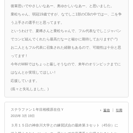
後輩思いでやさしいなあー、奥ゆかしいなあー、と思いました。
乗松ちゃん、弱冠19歳ですが、なでしこ1部のCBの中では一、二を争
う上手さの選手だと思ってます。
というわけで、夏稀さんと乗松ちゃんで、フル代表なでしこジャパン
でコンビ組んでくれたら最高だなーと秘かに期待しております(^-^)
お二人ともフル代表に召集された経験もあるので、可能性は十分と思
ってます !
今年のW杯ではちょっと厳しそうなので、来年のオリンピックまでに
はなんとか実現してほしい !
応援しています。
(長々と失礼しました。)
ステラファン１年目相模原在住Ｙ
返信
引用
2015年 3月 19日
３月１５日の神奈川大学との練習試合の最終第３セット（45分）に