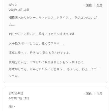
がっと
返信
引用
2015年 3月 17日
相模川あたりだとー、モトクロス…トライアル、ラジコンのおぢさ
ん…
釣りや石ころ拾いに、季節にはカエル捕りね（爆）
お手軽スポーツとは言い難くてスマネ…..
電車に乗って、丹沢/大山登山も良さげですよ。
夏場は丹沢は、ヤマビルに吸血されるかもシレネけどね。
厚木辺りでも、近年はヒルが出ると言う…. ちょっと、ねぇ…イヤー
ンてか。
お好み焼き
返信
引用
2015年 3月 17日
凄い