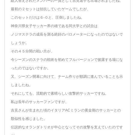
総入替えされたメンバーの一員として吉見選手も出場されましたね。
最初の２セットは拮抗していたゲームでしたが、
このセットだけは６-０と、圧倒しましたね。
神奈川県女子サッカー界の雄である同大学との試合は
ノジマステラの成長を測る絶好のバロメーターになったのではないで
しょうか。
その４５分間の戦い方が、
今シーズンのステラの戦術を初めてフルバージョンで披露する場にな
ったのではないですか。
又、シーズン開幕に向けて、チーム作りが順調に進んでいることも示
しましたね。
それにしても、流動的で素晴らしい攻撃的サッカーですね。
私は長年のサッカーファンですが、
吉見さんが生まれた頃のイタリアACミランの黄金期のサッカーとの
類似性を感じました。
伝説的なオランダトリオが中心となってその攻撃を支えていたのです