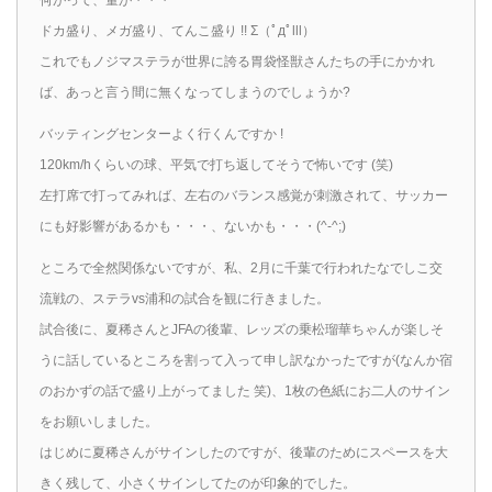
何がって、量が・・・
ドカ盛り、メガ盛り、てんこ盛り !! Σ（ﾟдﾟlll）
これでもノジマステラが世界に誇る胃袋怪獣さんたちの手にかかれ
ば、あっと言う間に無くなってしまうのでしょうか?
バッティングセンターよく行くんですか !
120km/hくらいの球、平気で打ち返してそうで怖いです (笑)
左打席で打ってみれば、左右のバランス感覚が刺激されて、サッカー
にも好影響があるかも・・・、ないかも・・・(^-^;)
ところで全然関係ないですが、私、2月に千葉で行われたなでしこ交
流戦の、ステラvs浦和の試合を観に行きました。
試合後に、夏稀さんとJFAの後輩、レッズの乗松瑠華ちゃんが楽しそ
うに話しているところを割って入って申し訳なかったですが(なんか宿
のおかずの話で盛り上がってました 笑)、1枚の色紙にお二人のサイン
をお願いしました。
はじめに夏稀さんがサインしたのですが、後輩のためにスペースを大
きく残して、小さくサインしてたのが印象的でした。