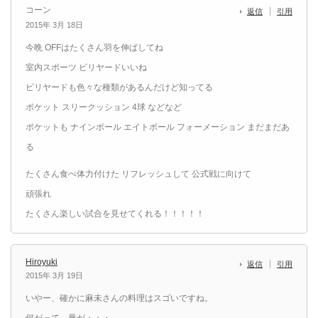
コーン
返信
引用
2015年 3月 18日
今晩 OFFはたくさん羽を伸ばしてね
室内スポーツ ビリヤードいいね
ビリヤードも色々な種類があるんだけど知ってる
ポケット スリークッション 4球 などなど
ポケットも ナインボール エイトボール フォーメーション まだまだあ
る
たくさん食べ体力付けた リフレッシュして 公式戦に向けて
頑張れ
たくさん楽しい試合を見せてくれる！！！！！
Hiroyuki
返信
引用
2015年 3月 19日
いやー、確かに麻未さんの料理はスゴいですね。