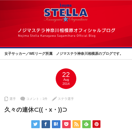
女子サッカー／WEリーグ所属 ノジマステラ神奈川相模原のブログです。
22
Aug
2014
選手
コメント：1件
ステラ選手
久々の連休⊂((・x・))⊃