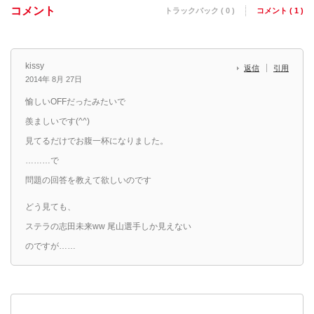
コメント
トラックバック ( 0 )
コメント ( 1 )
kissy
返信
引用
2014年 8月 27日
愉しいOFFだったみたいで
羨ましいです(^^)
見てるだけでお腹一杯になりました。
………で
問題の回答を教えて欲しいのです
どう見ても、
ステラの志田未来ww 尾山選手しか見えない
のですが……