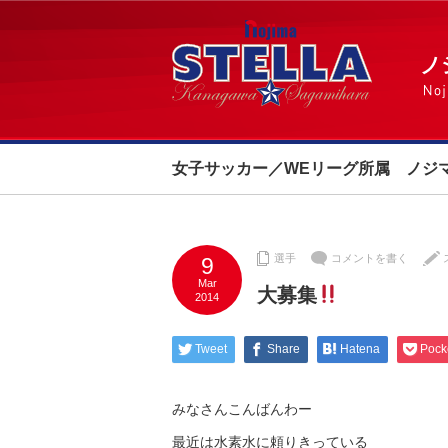
女子サッカー／WEリーグ所属 ノジ
選手
コメントを書く
9
Mar
大募集
2014
Tweet
Share
Hatena
Pock
みなさんこんばんわー
最近は水素水に頼りきっている