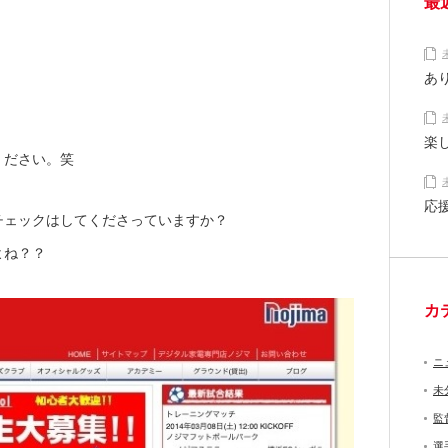
最
あ
楽
ください。笑
応
チェックはしてくださっていますか？
よね？？
カ
ニ
未
監
選