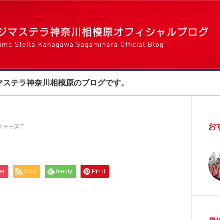
マステラ神奈川相模原のブログです。
お
ステラ選手
et
RSS
feedly
Pin it