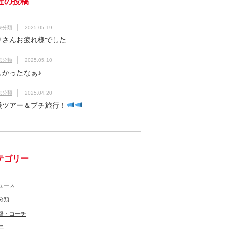
近の投稿
未分類
2025.05.19
りさんお疲れ様でした
未分類
2025.05.10
しかったなぁ♪
未分類
2025.04.20
援ツアー＆プチ旅行！
テゴリー
ュース
分類
督・コーチ
手