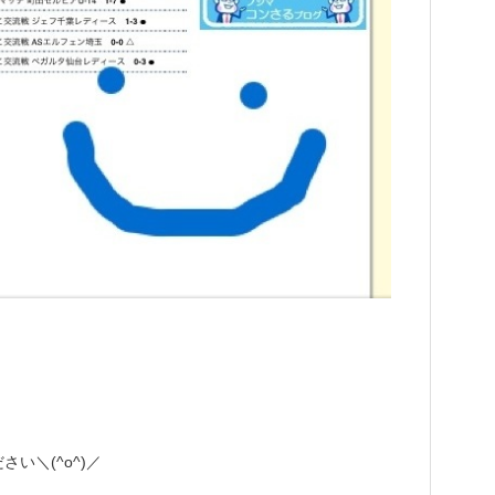
い＼(^o^)／