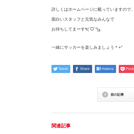
詳しくはホームページに載っていますので、
面白いスタッフと元気なみんなで
お待ちしてまーす٩(ˊᗜˋ*)و
一緒にサッカーを楽しみましょう＊+°
Tweet
Share
Hatena
Pock
前の記事
関連記事