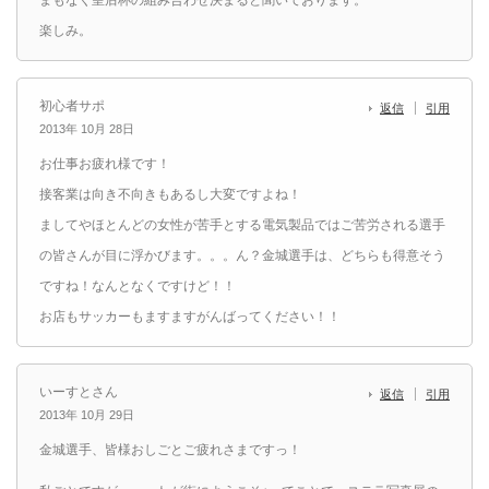
まもなく皇后杯の組み合わせ決まると聞いております。
楽しみ。
初心者サポ
返信
引用
2013年 10月 28日
お仕事お疲れ様です！
接客業は向き不向きもあるし大変ですよね！
ましてやほとんどの女性が苦手とする電気製品ではご苦労される選手
の皆さんが目に浮かびます。。。ん？金城選手は、どちらも得意そう
ですね！なんとなくですけど！！
お店もサッカーもますますがんばってください！！
いーすとさん
返信
引用
2013年 10月 29日
金城選手、皆様おしごとご疲れさまですっ！