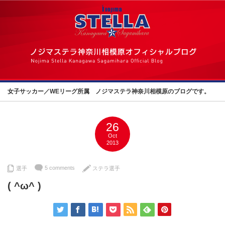
女子サッカー／WEリーグ所属 ノジマステラ神奈川相模原のブログです。
26
Oct
2013
5 comments
選手
ステラ選手
( ^ω^ )