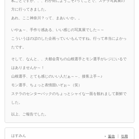
私ごとですが、、、わが街にようこそ♪ってことで、ステラ写真展の
方に行ってきました。
あれ、ここ神奈川？って、まあいいか。。
いやぁ～、手作り感ある、いい感じの写真展でした～～
こういうほのぼのした企画っていいもんですね。行って本当によかっ
たです。
そして、なんと、、大都会育ちの山根選手とモン選手がレジにいるで
はありませんか～！
山根選手、とても感じのいい人だぁ～～、接客上手～♪
モン選手、ちょっと表情固いぞぉ～（笑）
ステラのセンターバックのちょっとシャイな一面を観れまして新鮮で
した。
以上、ご報告でした。
はすみん
返信
引用