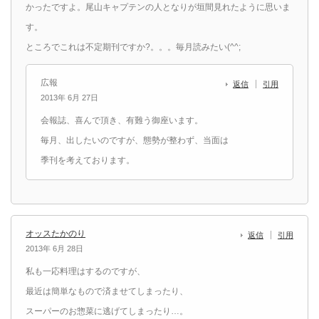
かったですよ。尾山キャプテンの人となりが垣間見れたように思いま
す。
ところでこれは不定期刊ですか?。。。毎月読みたい(^^;
広報
返信
引用
2013年 6月 27日
会報誌、喜んで頂き、有難う御座います。
毎月、出したいのですが、態勢が整わず、当面は
季刊を考えております。
オッスたかのり
返信
引用
2013年 6月 28日
私も一応料理はするのですが、
最近は簡単なもので済ませてしまったり、
スーパーのお惣菜に逃げてしまったり…。