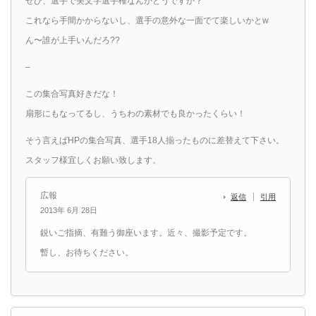
ぜひ、選手で美文字選手権なんかどうですか？
これなら手間かからないし、選手の意外な一面でて楽しいかとw
ん〜誰が上手いんだろ??
–
この集合写真好きだな！
扇形にもなってるし、うちわの素材でも良かったくらい！
そう言えばHPの集合写真、選手18人揃ったものに差替えて下さい。
スタッフ様宜しくお願い致します。
広報
返信
引用
2013年 6月 28日
鋭いご指摘、有難う御座います。近々、撮影予定です。
暫し、お待ちください。