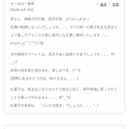
サッポロ一番星
返信
引用
2013年 6月 28日
皆さん、相模川河川敷、除草作業、おつかっれす！
足腰の鍛錬になったでしょうか。。。リーグ随一の最少失点を誇るス
ズメ返しデフェンスが更に強力になる事に期待いたします。。。
ε=ε=ε=┌(;￣◇￣)┘/@
次の相模川イベントは、花火大会と盆踊り大会でしょうか。。。!?(･
_･;?
皆様の浴衣姿が見れるか、楽しみです。(^-^)/
(実際にあるかどうかは、知りません。。。)
お菓子は、焼きおにぎりのステラ焼きに続く、NFP名物に育って行く
ことを願ってやみません。。。d(^_^o)
お菓子の名前は、「コンさる焼き」でしょうか。。。^_^