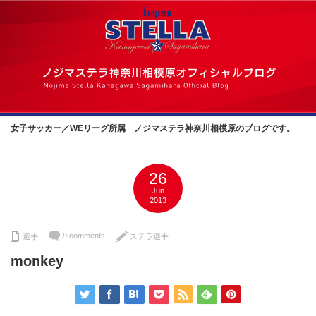
女子サッカー／WEリーグ所属 ノジマステラ神奈川相模原のブログです。
26
Jun
2013
9 comments
選手
ステラ選手
monkey