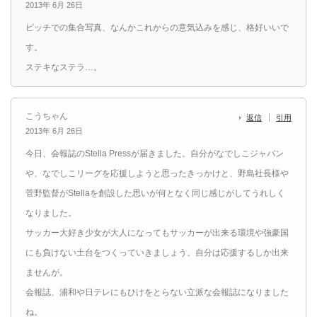
2013年 6月 26日
ピッチでの集合写真、なんかこれからの意気込みを感じ、格好いいで
す。
ステキなステラ…。
こうちゃん
返信
引用
2013年 6月 26日
今日、会報誌のStella Pressが届きました。自分がなでしこジャパン
や、なでしこリーグを応援しようと思ったきっかけと、野島社長様や
菅野監督がStellaを創設した思いが何となく同じ感じがしてうれしく
なりました。
サッカー大好き少女が大人になってもサッカーが出来る環境や強豪国
にも負けない土台をつくっていきましょう。自分は応援するしか出来
ませんが。
会報誌、浦和や日テレにもひけをとらない立派な会報誌になりました
ね。