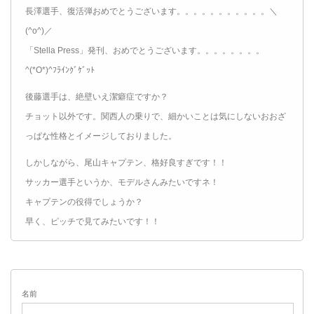
長澤選手、復活弾おめでとうございます。。。。。。。。。。。＼
(^o^)／
「Stella Press」発刊、おめでとうございます。。。。。。。。
^(*O*)^ﾌﾗｲﾝｸﾞｹﾞｯﾄ
後藤選手は、絶壁いえ潔癖症ですか？
チョット以外です。関西人の乗りで、細かいことは気にしないおおざ
っぱな性格とイメージしておりました。
しかしながら、尾山キャプテン、格好良すぎです！！
サッカー選手というか、モデルさんみたいですネ！
キャプテンの役得でしょうか？
早く、ピッチで見てみたいです！！
名前