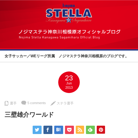
女子サッカー／WEリーグ所属 ノジマステラ神奈川相模原のブログです。
23
Jun
2013
5 comments
選手
ステラ選手
三壁雄介ワールド