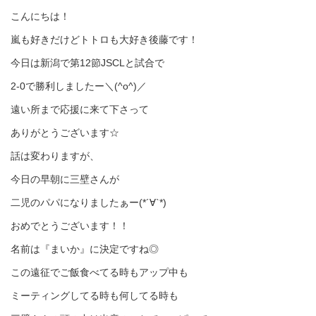
こんにちは！
嵐も好きだけどトトロも大好き後藤です！
今日は新潟で第12節JSCLと試合で
2-0で勝利しましたー＼(^o^)／
遠い所まで応援に来て下さって
ありがとうございます☆
話は変わりますが、
今日の早朝に三壁さんが
二児のパパになりましたぁー(*´∀`*)
おめでとうございます！！
名前は『まいか』に決定ですね◎
この遠征でご飯食べてる時もアップ中も
ミーティングしてる時も何してる時も