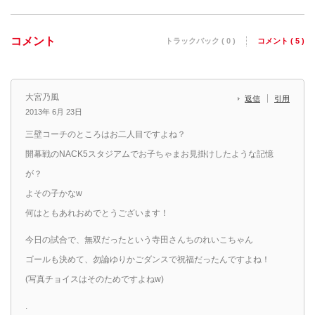
コメント
トラックバック ( 0 )
コメント ( 5 )
大宮乃風
返信
引用
2013年 6月 23日
三壁コーチのところはお二人目ですよね？
開幕戦のNACK5スタジアムでお子ちゃまお見掛けしたような記憶
が？
よその子かなw
何はともあれおめでとうございます！
今日の試合で、無双だったという寺田さんちのれいこちゃん
ゴールも決めて、勿論ゆりかごダンスで祝福だったんですよね！
(写真チョイスはそのためですよねw)
.