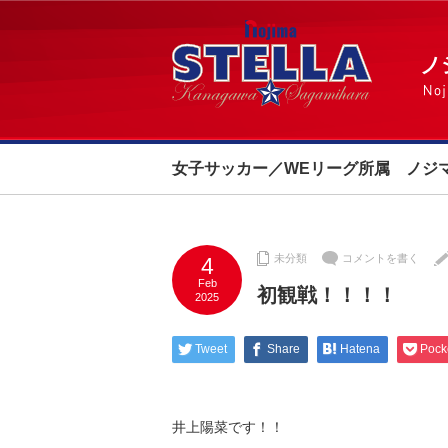
女子サッカー／WEリーグ所属 ノジ
未分類
コメントを書く
4
Feb
初観戦！！！！
2025
Tweet
Share
Hatena
Pock
井上陽菜です！！