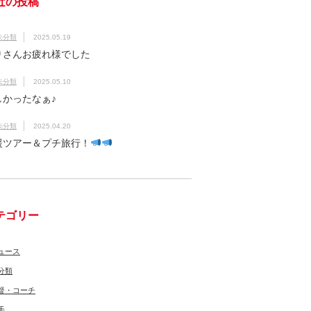
近の投稿
未分類
2025.05.19
りさんお疲れ様でした
未分類
2025.05.10
しかったなぁ♪
未分類
2025.04.20
援ツアー＆プチ旅行！
テゴリー
ュース
分類
督・コーチ
手