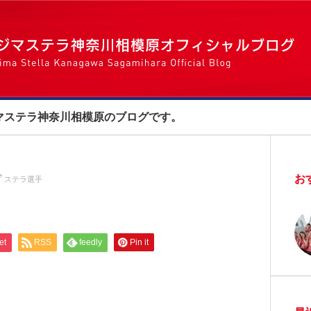
マステラ神奈川相模原のブログです。
お
ステラ選手
et
RSS
feedly
Pin it