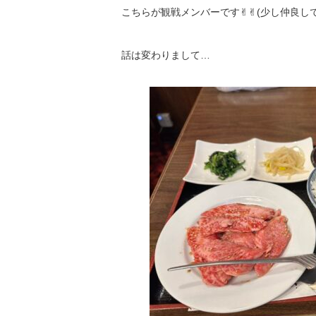
こちらが観戦メンバーです✌︎✌︎(少し仲良しで
話は変わりまして…