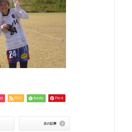
et
RSS
feedly
Pin it
次の記事