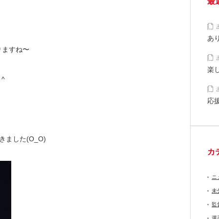
最
あ
りますね〜
楽
^
応
ました(O_O)
カ
ニ
未
監
選