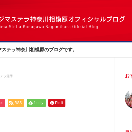
マステラ神奈川相模原のブログです。
お
テラ選手
et
RSS
feedly
Pin it