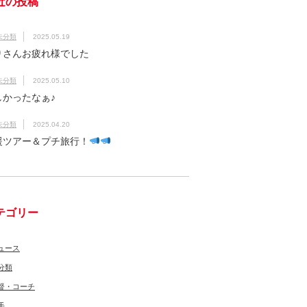
近の投稿
未分類
2025.05.19
りさんお疲れ様でした
未分類
2025.05.10
しかったなぁ♪
未分類
2025.04.20
援ツアー＆プチ旅行！
テゴリー
ュース
分類
督・コーチ
手