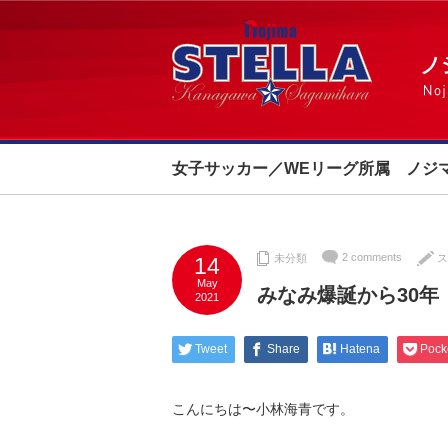
女子サッカー／WEリーグ所属 ノジ
2 comments
未分類
ス
14
May
みなみ爆誕から30年
2021
Tweet
Share
Hatena
Pock
こんにちは〜小林海青です。