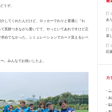
最
くどうぞ。
あ
紹介してくれたんだけど、ロッカーでわりと普通に『わ
って尻餅つきながら驚いてて、やっといてあれですけど正
楽
で求めてなかった。シミュレーションでカード貰えるレベ
応
た〜。みんなでお祝いしたよ。
カ
ニ
未
監
選