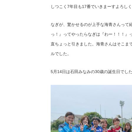
しつこく7年目も17番でいきまーすよろし
なぎが、驚かせるのが上手な海青さんって
っ！』ってやったらなぎは『わー！！！』
直ちょっと引きました。海青さんはそこま
ルでした。
5月14日は石田みなみの30歳の誕生日でし