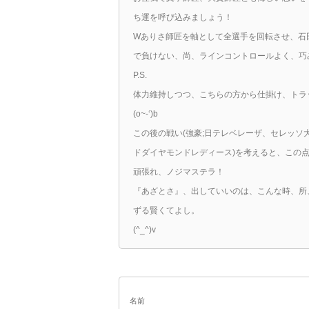
ち運を呼び込みましょう！
Wありさ師匠を軸として全選手を回転させ、石田
で負けない、尚、ラインコントロールよく、巧
P.S.
体力維持しつつ、こちらの方から仕掛け、トラッ
(o~-‘)b
この後の戦い(強豪;日テレベレーザ、セレッソ
ドダイヤモンドレディース)を考えると、この
頑張れ、ノジマステラ！
『あざとさ』、出していいのは、こんな時、所
ずる賢くてよし。
(^_^)v
名前