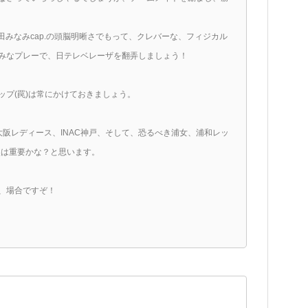
みなみcap.の頭脳明晰さでもって、クレバーな、フィジカル
みなプレーで、日テレベレーザを翻弄しましょう！
プ(罠)は常にかけておきましょう。
大阪レディース、INAC神戸、そして、恐るべき浦女、浦和レッ
点は重要かな？と思います。
、場合ですぞ！