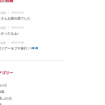
近の投稿
未分類
2025.05.19
りさんお疲れ様でした
未分類
2025.05.10
しかったなぁ♪
未分類
2025.04.20
援ツアー＆プチ旅行！
テゴリー
ュース
分類
督・コーチ
手