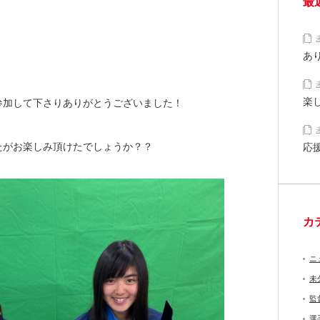
最
あ
楽
参加して下さりありがとうございました！
たがお楽しみ頂けたでしょうか？？
応
カ
ニ
未
監
選