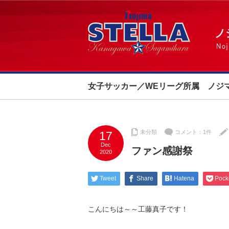
女子サッカー／WEリーグ所属 ノジ
未分類
コメント：1件
17
Dec
ファン感謝祭
2020
Tweet
Share
Hatena
Pock
こんにちは～～工藤真子です！