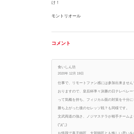
け！
モントリオール
コメント
食いしん坊
2020年 12月 19日
仕事で、リモートファン感には参加出来ません
おりますので、皇后杯準々決勝の日テレベレー
って気概を持ち、フィジカル面の対策を十分にして
勝ち上がった後のセレッソ戦？も同様です。
文武両道の強さ、ノジマステラが相手チームよ
(°д°;;)
お怪我で真子師匠、大賀師匠とも悔しい思いを