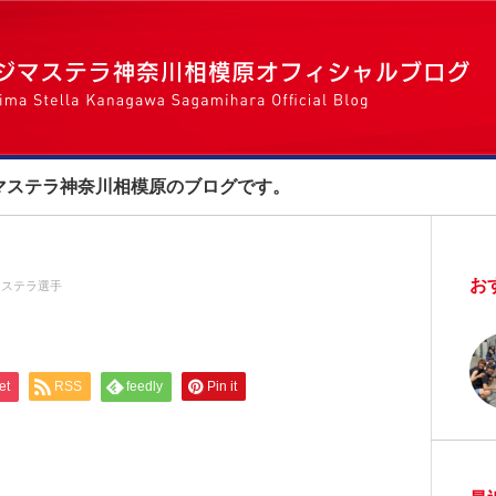
マステラ神奈川相模原のブログです。
お
ステラ選手
et
RSS
feedly
Pin it