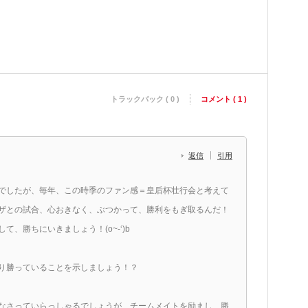
トラックバック ( 0 )
コメント ( 1 )
返信
引用
でしたが、毎年、この時季のファン感＝皇后杯壮行会と考えて
ザとの試合、心おきなく、ぶつかって、勝利をもぎ取るんだ！
、勝ちにいきましょう！(o~-‘)b
り勝っていることを示しましょう！？
なさっていらっしゃるでしょうが、チームメイトを励まし、勝