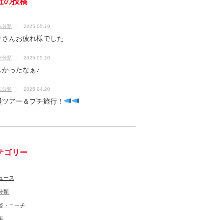
近の投稿
未分類
2025.05.19
りさんお疲れ様でした
未分類
2025.05.10
しかったなぁ♪
未分類
2025.04.20
援ツアー＆プチ旅行！
テゴリー
ュース
分類
督・コーチ
手