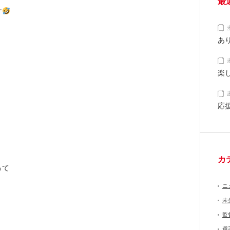
最
す
あ
楽
応
カ
って
ニ
未
監
選