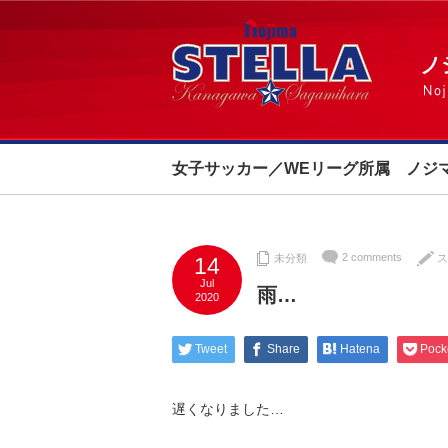
女子サッカー／WEリーグ所属 ノジ
2 comments
未分類
ス
14
Jul
雨…
2020
Tweet
Share
Hatena
Pock
遅くなりました…