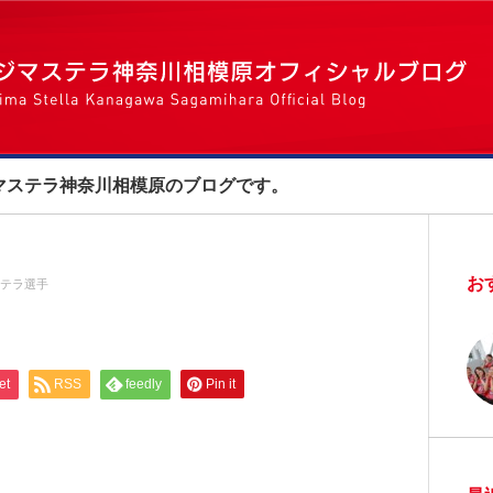
マステラ神奈川相模原のブログです。
お
テラ選手
et
RSS
feedly
Pin it