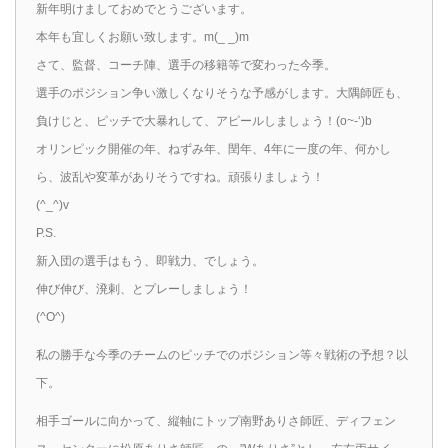
新年明けましておめでとうございます。
本年も宜しくお願い致します。m(_ _)m
さて、監督、コーチ陣、選手の移籍等で変わった今季。
選手のポジション争い激しくなりそうな予感がします。大隅師匠も、
負けじと、ピッチで大暴れして、アピールしましょう！(o~-‘)b
オリンピック開催の年、ねずみ年、閏年、4年に一度の年、何かし
ら、波乱や変革がありそうですね。頑張りましょう！
(^_^)v
P.S.
新入団の選手はもう、即戦力、でしょう。
伸び伸び、溌剌、とプレーしましょう！
(^O^)
私の勝手な今季のチームのピッチでのポジション等々戦術の予想？以
下。
相手ゴールに向かって、縦軸にトップ南野ありさ師匠、ディフェン