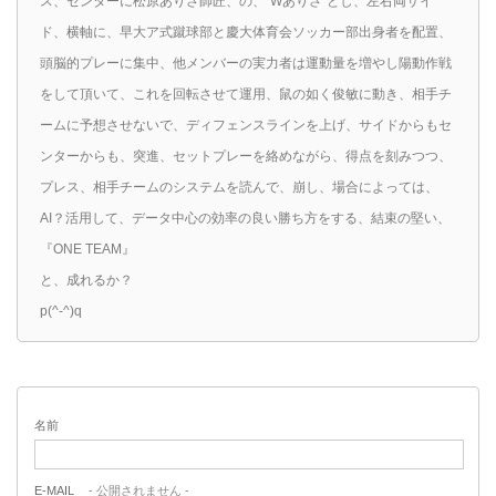
ス、センターに松原ありさ師匠、の、”Wありさ”とし、左右両サイ
ド、横軸に、早大ア式蹴球部と慶大体育会ソッカー部出身者を配置、
頭脳的プレーに集中、他メンバーの実力者は運動量を増やし陽動作戦
をして頂いて、これを回転させて運用、鼠の如く俊敏に動き、相手チ
ームに予想させないで、ディフェンスラインを上げ、サイドからもセ
ンターからも、突進、セットプレーを絡めながら、得点を刻みつつ、
プレス、相手チームのシステムを読んで、崩し、場合によっては、
AI？活用して、データ中心の効率の良い勝ち方をする、結束の堅い、
『ONE TEAM』
と、成れるか？
p(^-^)q
名前
E-MAIL
- 公開されません -