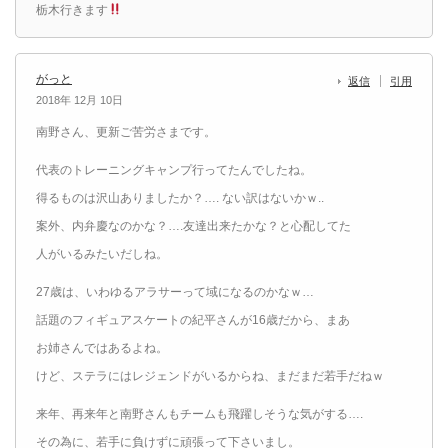
栃木行きます
がっと
返信
引用
2018年 12月 10日
南野さん、更新ご苦労さまです。
代表のトレーニングキャンプ行ってたんでしたね。
得るものは沢山ありましたか？…. ない訳はないかｗ..
案外、内弁慶なのかな？….友達出来たかな？と心配してた
人がいるみたいだしね。
27歳は、いわゆるアラサーって域になるのかなｗ…
話題のフィギュアスケートの紀平さんが16歳だから、まあ
お姉さんではあるよね。
けど、ステラにはレジェンドがいるからね、まだまだ若手だねｗ
来年、再来年と南野さんもチームも飛躍しそうな気がする….
その為に、若手に負けずに頑張って下さいまし。