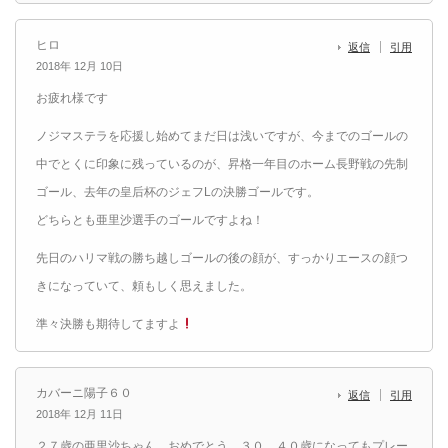
ヒロ
返信
引用
2018年 12月 10日
お疲れ様です
ノジマステラを応援し始めてまだ日は浅いですが、今までのゴールの
中でとくに印象に残っているのが、昇格一年目のホーム長野戦の先制
ゴール、去年の皇后杯のジェフLの決勝ゴールです。
どちらとも亜里沙選手のゴールですよね！
先日のハリマ戦の勝ち越しゴールの後の顔が、すっかりエースの顔つ
きになっていて、頼もしく思えました。
準々決勝も期待してますよ
カバーニ陽子６０
返信
引用
2018年 12月 11日
２７歳の亜里沙ちゃん、おめでとう。３０、４０歳になってもプレー