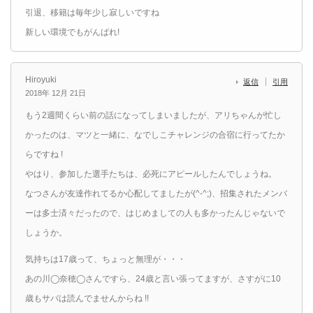
引退、移籍は毎年少し寂しいですね
新しい環境でもがんばれ!
Hiroyuki
返信
引用
2018年 12月 21日
もう2週間くらい前の話になってしまいましたが、アリちゃんが忙し
かったのは、マツと一緒に、なでしこチャレンジの合宿に行ってたか
らですね !
やはり、参加した選手たちは、必死にアピールしたんでしょうね。
なつさんが友達作れてるか心配してましたが(^-^;)、招集されたメンバ
ーは多士済々だったので、はじめましての人も多かったんじゃないで
しょうか。
気持ちは17歳って、ちょっと無理が・・・
あの川◯奈穂◯さんですら、24歳と言い張ってますが、さすがに10
歳もサバは読んでませんからね !!