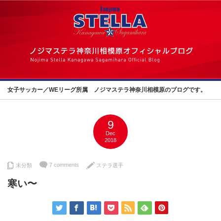
女子サッカー／WEリーグ所属 ノジマステラ神奈川相模原のブログです。
9
Dec
2018
7 comments
未分類
ステラ選手
寒い〜