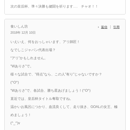
次の皇后杯、準々決勝も健闘を祈ります…. チャオ！！
食いしん坊
返信
引用
2018年 12月 10日
いえいえ、何をおっしゃいます、アリ師匠！
なでしこジャパン代表出場？
“アリ”かもしれません。
“Wありさ”で。
様々な試合で、”得点”なら、この人”有り”じゃないですか？
(^O^)
“Wありさ”で、各試合、勝ち星あげましょう！(^O^)
直近では、皇后杯タイトル奪取ですね。
温かいお風呂につかり、血流良くして、走り抜き、GOALの女王、極
めましょう！
(^_^)v