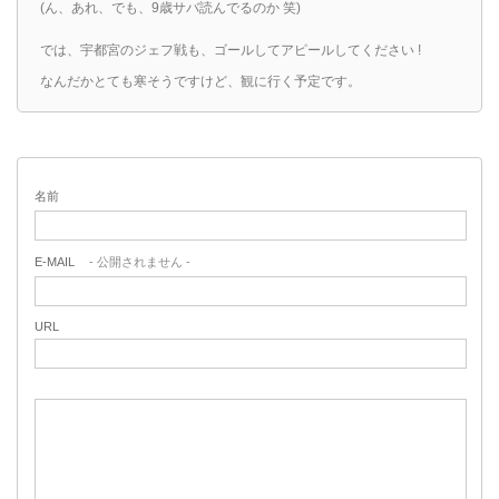
(ん、あれ、でも、9歳サバ読んでるのか 笑)
では、宇都宮のジェフ戦も、ゴールしてアピールしてください !
なんだかとても寒そうですけど、観に行く予定です。
名前
E-MAIL
- 公開されません -
URL