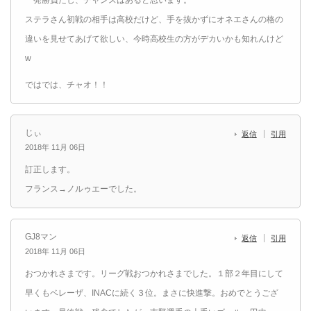
ステラさん初戦の相手は高校だけど、手を抜かずにオネエさんの格の
違いを見せてあげて欲しい、今時高校生の方がデカいかも知れんけど
w
ではでは、チャオ！！
じぃ
返信
引用
2018年 11月 06日
訂正します。
フランス→ノルゥエーでした。
GJ8マン
返信
引用
2018年 11月 06日
おつかれさまです。リーグ戦おつかれさまでした。１部２年目にして
早くもベレーザ、INACに続く３位。まさに快進撃。おめでとうござ