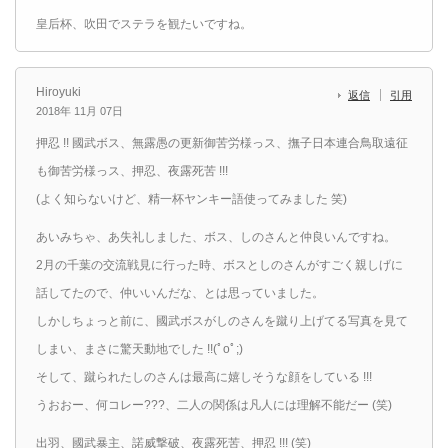
皇后杯、吹田でステラを観たいですね。
Hiroyuki
返信
引用
2018年 11月 07日
押忍 !! 國武ボス、無露愚の更新御苦労様っス、撫子日本連合鳥取遠征
も御苦労様っス、押忍、夜露死苦 !!!
(よく知らないけど、精一杯ヤンキー語使ってみました 笑)
あいみちゃ、あ失礼しました、ボス、しのさんと仲良いんですね。
2月の千葉の交流戦見に行った時、ボスとしのさんがすごく親しげに
話してたので、仲いいんだな、とは思っていました。
しかしちょっと前に、國武ボスがしのさんを蹴り上げてる写真を見て
しまい、まさに驚天動地でした !!(ﾟoﾟ;)
そして、蹴られたしのさんは最高に嬉しそうな顔をしている !!!
うおおー、何コレー???、二人の関係は凡人には理解不能だー (笑)
出羽、國武暴主、諾威撃破、夜露死苦、押忍 !!! (笑)