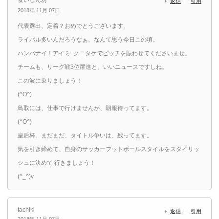
返信
引用
2018年 11月 07日
代表選出、定着？おめでとうございます。
ライバル多いんだろうなぁ、なんて思う今日この頃。
ハンパナイ！アイミ･クニタケでピッチを賑わせてくださいませ。
チームも、リーグ戦3位躍進と、いいニュースですしね。
この波に乗りましょう！
(^O^)
鳥取には、仕事で行けませんが、朗報待ってます。
(^O^)
皇后杯。まだまだ、タイトル争いは、残ってます。
気を引き締めて、自身のサッカーフットボールスタイルをスタイリッ
シュに決めて 行きましょう！
(^_^)v
tachiki
返信
引用
2018年 11月 07日