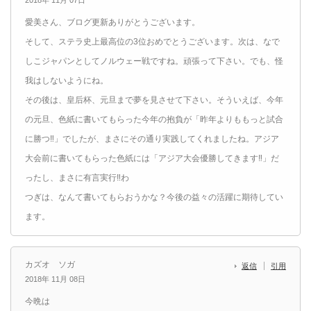
愛美さん、ブログ更新ありがとうございます。
そして、ステラ史上最高位の3位おめでとうございます。次は、なで
しこジャパンとしてノルウェー戦ですね。頑張って下さい。でも、怪
我はしないようにね。
その後は、皇后杯、元旦まで夢を見させて下さい。そういえば、今年
の元旦、色紙に書いてもらった今年の抱負が「昨年よりももっと試合
に勝つ‼︎」でしたが、まさにその通り実践してくれましたね。アジア
大会前に書いてもらった色紙には「アジア大会優勝してきます‼︎」だ
ったし、まさに有言実行‼︎わ
つぎは、なんて書いてもらおうかな？今後の益々の活躍に期待してい
ます。
カズオ ソガ
返信
引用
2018年 11月 08日
今晩は