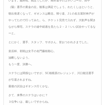
います。最終戦、残念でしたが、南野選手の上手いゴール、田中
（陽）選手の黄金の左。観客は満足でしょう。わたくしはというと、
朝出発遅くなって、ギオンスは断念。帰り道、J１の名古屋対神戸が
やってたので行ってみた。ら、チケット完売で入れず。大歓声を聞き
ながら帰宅。ステラの途中経過を見たら２－２！いい試合やってるな
ーと。
とにかく、選手、スタッフ、サポさん、皆おつかれさまでした。
皇后杯、初戦は女子の名門藤枝順心。
油断しないよう。
もう一度、決勝へ。
ステラには関係ないですが、SC相模原のレジェンド、川口能活選手
が引退されますね。
最後の試合はギオンス行くかな。
さて、来季のステラはいかに？
３位争いは、厳しいですからね。