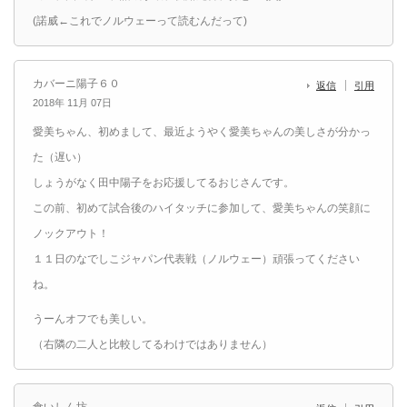
(諾威←これでノルウェーって読むんだって)
カバーニ陽子６０
返信
引用
2018年 11月 07日
愛美ちゃん、初めまして、最近ようやく愛美ちゃんの美しさが分かっ
た（遅い）
しょうがなく田中陽子をお応援してるおじさんです。
この前、初めて試合後のハイタッチに参加して、愛美ちゃんの笑顔に
ノックアウト！
１１日のなでしこジャパン代表戦（ノルウェー）頑張ってください
ね。
うーんオフでも美しい。
（右隣の二人と比較してるわけではありません）
食いしん坊