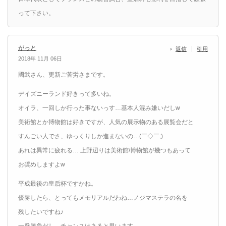
って下さい。
がっと
返信
引用
2018年 11月 06日
國武さん、更新ご苦労さまです。
デイズニーランド好きって多いね。
オイラ、一回しか行った事ないっす…基本人混み嫌いだしw
美術館とか博物館は好きですが、人気の展示物のある展覧会だと
すんごい人でさ、ゆっくりしか進まないの…(￣◇￣;)
あれは異常に疲れる… 上野辺りは美術館/博物館が幾つもあって
お奨めしますよw
平成最後の皇后杯ですかね。
優勝したら、とってもメモリアルだわね…ノジマステラの名を
残したいですね♪
一発勝負だし、チャンスはあると思います。