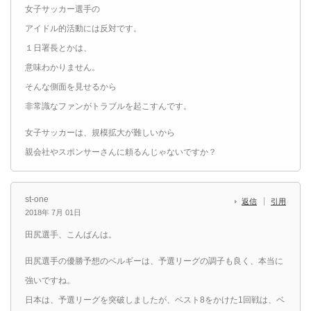
女子サッカー選手の
アイドル的活動には反対です。
１日署長とかは、
意味わかりません。
そんな側面を見せるから
非常識なファンがトラブルを起こすんです。
女子サッカーは、規模拡大が難しいから
親会社やスポンサーさんに頼るんじゃないですか？
st-one
返信
引用
2018年 7月 01日
田尻選手、こんばんは。
田尻選手の優勝予想のベルギーは、予選リーグの調子も良く、本当に
強いですね。
日本は、予選リーグを突破しましたが、ベスト8をかけた1回戦は、ベ