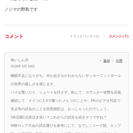
ノジマの野島です
コメント
トラックバック ( 0 )
コメント ( 7 )
食いしん坊
返信
引用
2018年 6月 19日
睡眠不足になりがち。何か起きるかわからないサッカーフットボール
の世界の厳しさを感じます。
パスを繋いだり、シュートを許さず、転じて、カウンター攻撃を反復
継続して、ドイツに1-0で勝ったメヒコのことや、PKのビデオ判定で
失点等の試合のことを田尻師匠は、おっしゃったのでしょう。
GK活躍1点差泣き笑い？これからの試合も続きそうですね？
W杯ロシア大会の試合運びを参考にして、なでしこリーグ戦、カップ