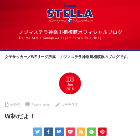
女子サッカー／WEリーグ所属 ノジマステラ神奈川相模原のブログです。
18
Jun
2018
7 comments
未分類
ステラ選手
W杯だよ！