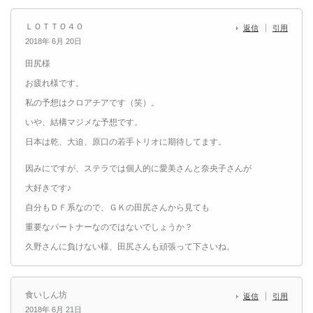
ＬＯＴＴＯ４０
返信
引用
2018年 6月 20日
田尻様
お疲れ様です。
私の予想はクロアチアです（笑）。
いや、結構マジメな予想です。
日本は乾、大迫、原口の若手トリオに期待してます。
因みにですが、ステラでは個人的に愛美さんと奈央子さんが
大好きです♪
自分もＤＦ系なので、ＧＫの田尻さんから見ても
重要なパートナーなのではないでしょうか？
久野さんに負けない様、田尻さんも頑張って下さいね。
食いしん坊
返信
引用
2018年 6月 21日