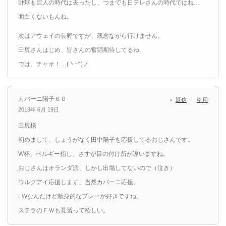
野球も巨人の時代は去ったし、つまでも日テレさんの時代ではね…
面白くないもんね。
次はアウェイの長野ですが、残念ながら行けません。
田尻さんはじめ、皆さんの奮闘期待してるね。
では、チャオ！…(＾ｰ^)ノ
カバーニ陽子６０
返信
引用
2018年 6月 19日
田尻様
初めまして、しょうがなく田中陽子を応援してるおじさんです。
W杯、ベルギー指し、さすが目の付け所が違いますね。
おじさんはオランダ派、しかし出場してないので（泣き）
ウルグアイ応援します、当然カバーニ応援。
FWなんだけど献身的なプレーが好きですね。
ステラのＦＷも見習って欲しい。