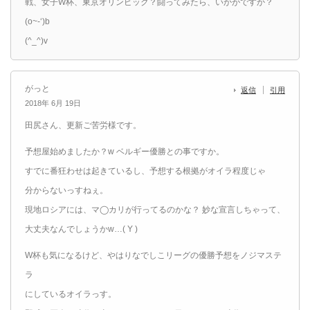
戦、女子W杯、東京オリンピック？闘ってみたら、いかがですか？
(o~-‘)b
(^_^)v
がっと
返信
引用
2018年 6月 19日
田尻さん、更新ご苦労様です。
予想屋始めましたか？w ベルギー優勝との事ですか。
すでに番狂わせは起きているし、予想する根拠がオイラ程度じゃ
分からないっすねぇ。
現地ロシアには、マ◯カリが行ってるのかな？ 妙な宣言しちゃって、
大丈夫なんでしょうかw…( Y )
W杯も気になるけど、やはりなでしこリーグの優勝予想をノジマステ
ラ
にしているオイラっす。