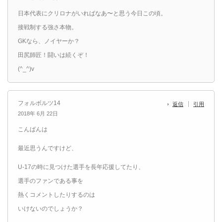
日本代表にクリロナがいればなあ〜と思う今日この頃。
接戦制する強さ本物。
GKなら、ノイヤーか？
田尻師匠！闘いは続くぞ！
(^_^)v
フォルボルツ14
返信
引用
2018年 6月 22日
こんばんは
最近思うんですけど、
U-17の時に見つけた選手を長年応援してたり、
選手のファンである事を
熱くコメントしたりするのは
いけないのでしょうか？