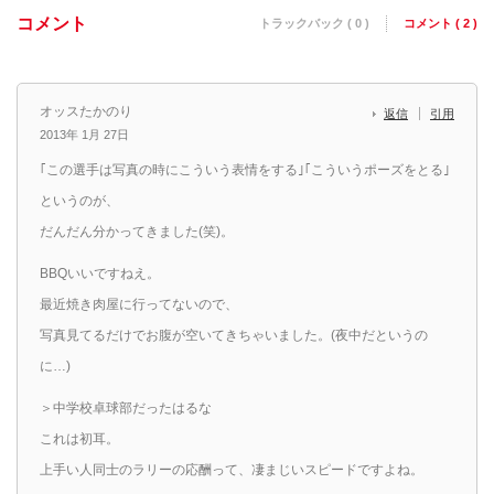
コメント
トラックバック ( 0 )
コメント ( 2 )
オッスたかのり
返信
引用
2013年 1月 27日
｢この選手は写真の時にこういう表情をする｣｢こういうポーズをとる｣
というのが、
だんだん分かってきました(笑)。
BBQいいですねえ。
最近焼き肉屋に行ってないので、
写真見てるだけでお腹が空いてきちゃいました。(夜中だというの
に…)
＞中学校卓球部だったはるな
これは初耳。
上手い人同士のラリーの応酬って、凄まじいスピードですよね。