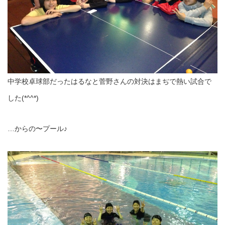
中学校卓球部だったはるなと菅野さんの対決はまぢで熱い試合で
した(*^^*)
…からの〜プール♪