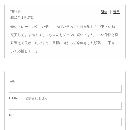
地味男
返信
引用
2013年 1月 27日
辛いトレーニングした分、いっぱい笑って沖縄を楽しんで下さいね、
充実してますね！ユリエちゃんもジェフに続いてまた、いい仲間と巡
り逢えて良かったですね、目標に向かって今年もまた頑張って下さ
い！応援してます。
名前
E-MAIL
- 公開されません -
URL