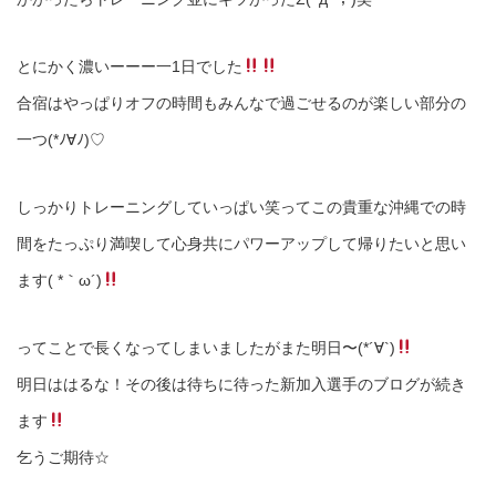
とにかく濃いーーー一1日でした
合宿はやっぱりオフの時間もみんなで過ごせるのが楽しい部分の
一つ(*ﾉ∀ﾉ)♡
しっかりトレーニングしていっぱい笑ってこの貴重な沖縄での時
間をたっぷり満喫して心身共にパワーアップして帰りたいと思い
ます( *｀ω´)
ってことで長くなってしまいましたがまた明日〜(*´∀`)
明日ははるな！その後は待ちに待った新加入選手のブログが続き
ます
乞うご期待☆