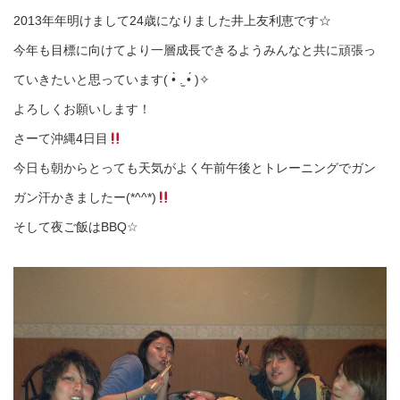
2013年年明けまして24歳になりました井上友利恵です☆
今年も目標に向けてより一層成長できるようみんなと共に頑張っ
ていきたいと思っています( •̀ .̫ •́ )✧
よろしくお願いします！
さーて沖縄4日目
今日も朝からとっても天気がよく午前午後とトレーニングでガン
ガン汗かきましたー(*^^*)
そして夜ご飯はBBQ☆