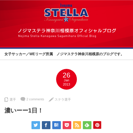
女子サッカー／WEリーグ所属 ノジマステラ神奈川相模原のブログです。
26
Jan
2013
2 comments
選手
ステラ選手
濃いーー1日！