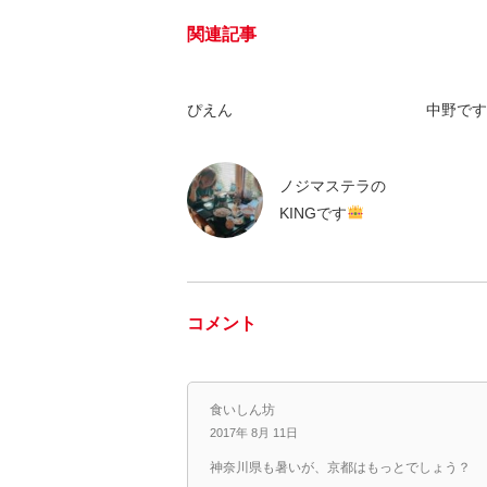
関連記事
ぴえん
中野です
ノジマステラの
KINGです
コメント
食いしん坊
2017年 8月 11日
神奈川県も暑いが、京都はもっとでしょう？