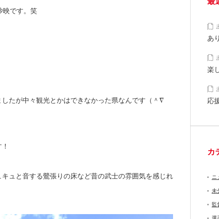
最
沙映です。笑
あ
楽
ましたが中々観光とかはできなかった県なんです（＾∇
応
す！
カ
ュキュと音する鶯張りの床など昔の武士の雰囲気を感じれ
ニ
未
監
選