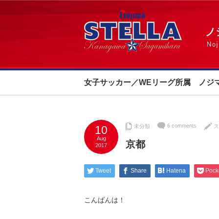
女子サッカー／WEリーグ所属 ノジ
6 comments
未分類
ス
10
Aug
京都
2017
Tweet
Share
Hatena
Pock
こんばんは！