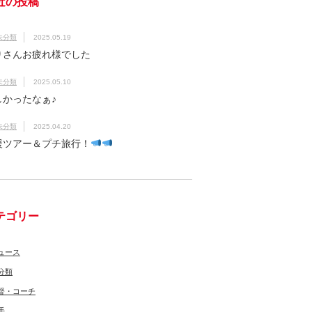
近の投稿
未分類
2025.05.19
りさんお疲れ様でした
未分類
2025.05.10
しかったなぁ♪
未分類
2025.04.20
援ツアー＆プチ旅行！
テゴリー
ュース
分類
督・コーチ
手