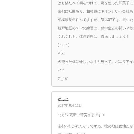
はも鍋たべて精をつけて、葛を使った和菓子に
京都に祇園あり、相模原にギオンという会社あ
相模原長年住んでますが、気温37℃は、聞い
新戸地区のNFPの練習は、熱中症との闘い？毎
くれぐれも、体調管理は、徹底しましょう！
(・o・)
P.S.
火照った体に優しいな？と思って、バニラアイ
い？
(^_^)v
がっと
2017年 8月 11日
北方ｻﾝ 更新ご苦労さまです ♪
京都へ行かれたそうですね、彼の地は盆地だか