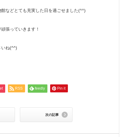
館などとても充実した日を過ごせました(^^)
が頑張っていきます！
ね(^^)
et
RSS
feedly
Pin it
次の記事