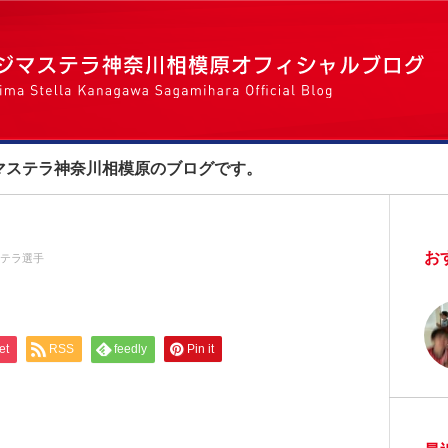
マステラ神奈川相模原のブログです。
お
テラ選手
et
RSS
feedly
Pin it