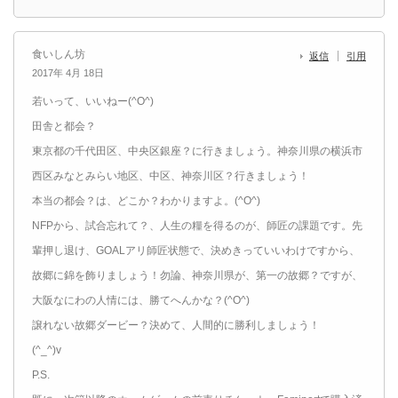
食いしん坊
返信
引用
2017年 4月 18日
若いって、いいねー(^O^)
田舎と都会？
東京都の千代田区、中央区銀座？に行きましょう。神奈川県の横浜市
西区みなとみらい地区、中区、神奈川区？行きましょう！
本当の都会？は、どこか？わかりますよ。(^O^)
NFPから、試合忘れて？、人生の糧を得るのが、師匠の課題です。先
輩押し退け、GOALアリ師匠状態で、決めきっていいわけですから、
故郷に錦を飾りましょう！勿論、神奈川県が、第一の故郷？ですが、
大阪なにわの人情には、勝てへんかな？(^O^)
譲れない故郷ダービー？決めて、人間的に勝利しましょう！
(^_^)v
P.S.