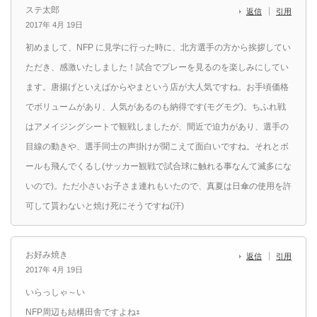
ステ太郎
返信
引用
2017年 4月 19日
初めまして、NFP に見学に行った時に、北方選手の方から挨拶してい
ただき、感激いたしました！試合でプレーを見るのを楽しみにしてい
ます。唐揚げといえばからやまという店が大人気ですね。お手頃価格
でボリュームがあり、人気があるのも納得です(モグモグ)。ちふれ戦
はアメイジングシートで観戦しましたが、間近で迫力があり、選手の
目線の動きや、選手同士の声掛けが聞こえて面白いですね。それとボ
ールも飛んでくるし(サッカー観戦で試合球に触れる事なんて滅多にな
いので)。ただ小さいお子さま連れもいたので、真夏は日傘の使用を許
可して貰わないと焼け死にそうですね(汗)
お好み焼き
返信
引用
2017年 4月 19日
いらっしゃ～い
NFP周辺も結構田舎ですよねｪ