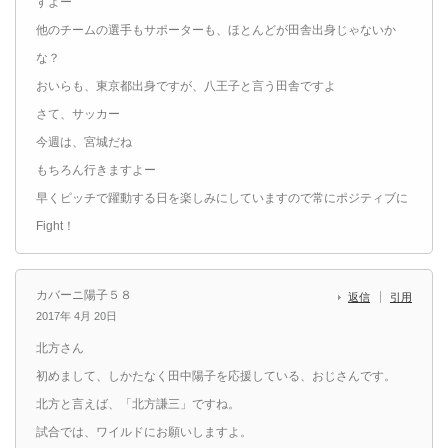
すよー
他のチームの選手もサポーターも、ほとんどが田舎出身じゃないか
な？
おいらも、東京都出身ですが、八王子と言う田舎ですよ
さて、サッカー
今週は、宮城だね
もちろん行きますよー
早くピッチで躍動する日を楽しみにしていますので常にポジティブに
Fight！
カバーニ陽子５８
返信
引用
2017年 4月 20日
北方さん
初めまして、しかたなく田中陽子を応援している、おじさんです。
北方と言えば、「北方謙三」ですね。
試合では、ワイルドにお願いしますよ。