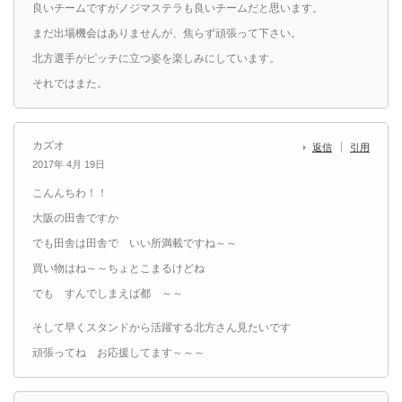
良いチームですがノジマステラも良いチームだと思います。
まだ出場機会はありませんが、焦らず頑張って下さい。
北方選手がピッチに立つ姿を楽しみにしています。
それではまた。
カズオ
返信
引用
2017年 4月 19日
こんんちわ！！
大阪の田舎ですか
でも田舎は田舎で いい所満載ですね～～
買い物はね～～ちょとこまるけどね
でも すんでしまえば都 ～～
そして早くスタンドから活躍する北方さん見たいです
頑張ってね お応援してます～～～