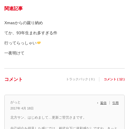
関連記事
Xmasからの蹴り納め
てか、93年生まれ多すぎる件
行ってらっしゃい
一夜明けて
コメント
トラックバック ( 0 )
コメント ( 12 )
がっと
返信
引用
2017年 4月 18日
北方サン、はじめまして…更新ご苦労さまです。
自己紹介を拝見した感じでは、相武台下に違和感なしですね、きっと