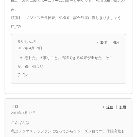
既に、次節以降のホームゲームの前売りチケット、Famiportで購入済
み。
頑張れ、ノジマステラ神奈川相模原、試合巧者に徹しきりましょう！
(^_^)v
食いしん坊
返信
引用
2017年 4月 19日
いい忘れた。大事なこと。活躍できる成果が出せた、そこ
が、都、都会だ！
(^_^)v
ヒロ
返信
引用
2017年 4月 18日
こんばんは
私はノジマステラファンになってから３シーズン目です。作陽高校も