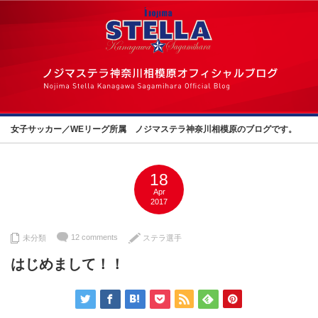
女子サッカー／WEリーグ所属 ノジマステラ神奈川相模原のブログです。
18
Apr
2017
12 comments
未分類
ステラ選手
はじめまして！！