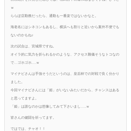
ｗ
ららぽ店勤務だったら、通勤も一番楽ではないかなと。
海老名にはシネコンもあるし、横浜へも割りと近いから案外不便でも
ないのかもね♪
次の試合は、宮城県ですね。
オイラ的に気力を折られるかのような、アクセス難儀そうなトコなの
で…ゴホゴホ….ｗ
マイナビさんは手強そうだというのは、皇后杯での対戦で良く分かり
ました。
今回マイナビさんには「姫」がいないみたいだから、チャンスはある
と思ってますよ。
「姫」は誰なのかは想像してみて下さいまし…..ｗ
皆さんの健闘を祈ってます。
ではでは、チャオ！！