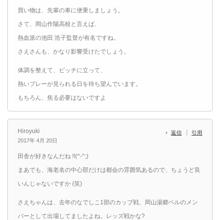
買い物は、先輩の車に便乗しましょう。
さて、岡山作陽高校と言えば、
熱血派の池田 浩子監督が有名ですね。
さえさんも、かなり影響受けたでしょう。
体調を整えて、ピッチに立って、
熱いプレーが見られる日を待ち望んでいます。
もちろん、焦る必要はないですよ
Hiroyuki
返信
引用
2017年 4月 20日
田舎が好きなんだね !!(^-^;)
まあでも、海老名の中心部だけは都会の雰囲気あるので、ちょうど良
いんじゃないですか (笑)
さえちゃんは、去年のなでしこ1部のカップ戦、岡山湯郷ベルのメン
バーとして出場してましたよね。レッズ戦かな?