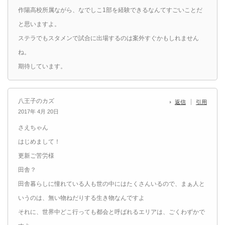
作陽高校所属ながら、なでしこ1部を経験できるなんてすごいことだ
と思いますよ。
ステラでもスタメンで試合に出場するのは案外すぐかもしれません
ね。
期待しています。
八王子のカズ
返信
引用
2017年 4月 20日
さえちゃん
はじめまして！
更新ご苦労様
田舎？
田舎暮らしに憧れている人も世の中にはたくさんいるので、まぁ人と
いうのは、無い物ねだりする生き物なんですよ
それに、世界中どこ行っても都会と呼ばれるエリアは、ごくわずかで