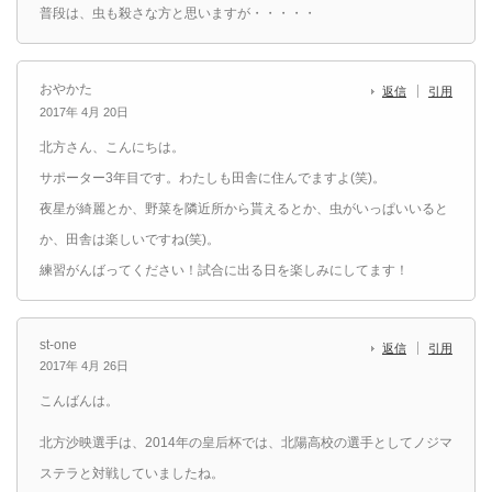
普段は、虫も殺さな方と思いますが・・・・・
おやかた
返信
引用
2017年 4月 20日
北方さん、こんにちは。
サポーター3年目です。わたしも田舎に住んでますよ(笑)。
夜星が綺麗とか、野菜を隣近所から貰えるとか、虫がいっぱいいると
か、田舎は楽しいですね(笑)。
練習がんばってください！試合に出る日を楽しみにしてます！
st-one
返信
引用
2017年 4月 26日
こんばんは。
北方沙映選手は、2014年の皇后杯では、北陽高校の選手としてノジマ
ステラと対戦していましたね。