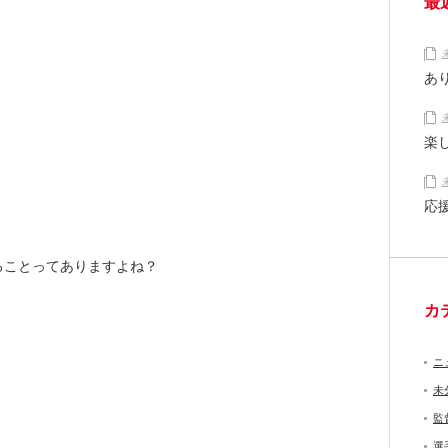
最
あ
楽
応
ることってありますよね？
カ
ニ
未
監
選