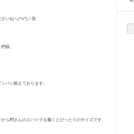
いね＼(^o^)／笑
、椚様。
ビシバシ鍛えております。
てから椚さんのスパイクを履くとぴったりのサイズです。