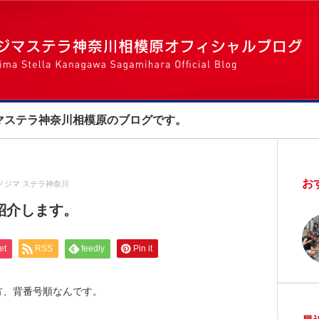
マステラ神奈川相模原のブログです。
お
ノジマ ステラ神奈川
紹介します。
et
RSS
feedly
Pin it
方、背番号順なんです。