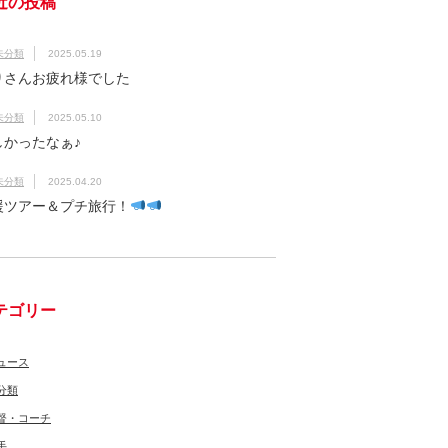
近の投稿
未分類
2025.05.19
りさんお疲れ様でした
未分類
2025.05.10
しかったなぁ♪
未分類
2025.04.20
援ツアー＆プチ旅行！
テゴリー
ュース
分類
督・コーチ
手