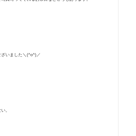
いました＼(^o^)／
ない。
。