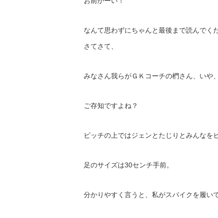
お前かーい！
なんて思わずにちゃんと最後まで読んでくださ
さてさて、
みなさん我らがＧＫコーチの椚さん、いや
ご存知ですよね？
ピッチの上ではジェンとたじりとみんなを
足のサイズは30センチ手前。
分かりやすく言うと、私がスパイクを履い