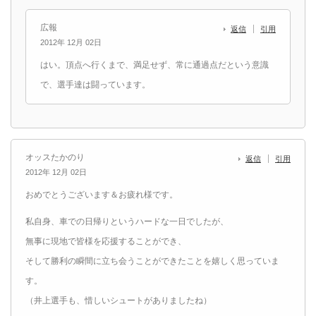
広報
返信
引用
2012年 12月 02日
はい。頂点へ行くまで、満足せず、常に通過点だという意識
で、選手達は闘っています。
オッスたかのり
返信
引用
2012年 12月 02日
おめでとうございます＆お疲れ様です。
私自身、車での日帰りというハードな一日でしたが、
無事に現地で皆様を応援することができ、
そして勝利の瞬間に立ち会うことができたことを嬉しく思っていま
す。
（井上選手も、惜しいシュートがありましたね）