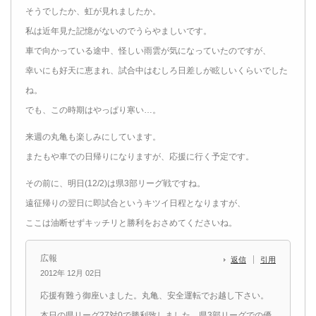
そうでしたか、虹が見れましたか。
私は近年見た記憶がないのでうらやましいです。
車で向かっている途中、怪しい雨雲が気になっていたのですが、
幸いにも好天に恵まれ、試合中はむしろ日差しが眩しいくらいでした
ね。
でも、この時期はやっぱり寒い…。
来週の丸亀も楽しみにしています。
またもや車での日帰りになりますが、応援に行く予定です。
その前に、明日(12/2)は県3部リーグ戦ですね。
遠征帰りの翌日に即試合というキツイ日程となりますが、
ここは油断せずキッチリと勝利をおさめてくださいね。
広報
返信
引用
2012年 12月 02日
応援有難う御座いました。丸亀、安全運転でお越し下さい。
本日の県リーグ27対0で勝利致しました。県3部リーグでの優