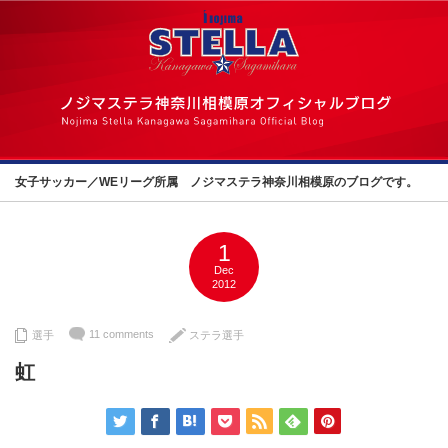
女子サッカー／WEリーグ所属 ノジマステラ神奈川相模原のブログです。
1
Dec
2012
11 comments
選手
ステラ選手
虹