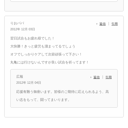
りおパパ
返信
引用
2012年 12月 03日
翌日試合もお疲れ様でした！
大快勝！きっと疲労も溜まってるでしょう
オフでしっかりケアして次節頑張って下さい！
丸亀には行けないんですが良い試合を祈ってます！
広報
返信
引用
2012年 12月 04日
応援有難う御座います。皆様のご期待に応えられるよう、高
い志をもって、闘ってまいります。