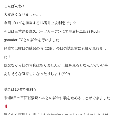
こんばんわ！
大変遅くなりました。。
今回ブログを担当する16番井上友利恵です☆
今日は三重県鈴鹿スポーツガーデンにて皇后杯二回戦 Kochi
ganador FCとの試合を行いました！
鈴鹿では昨日の練習の時に2個、今日の試合前にも虹が見れまし
た！
残念ながら虹の写真はありませんが…虹を見るとなんだかいい事
ありそうな気持ちになったりします(*^^*)
試合は10-0で勝利☆
来週8日の三回戦湯郷ベルとの試合に駒を進めることができました
遠くから応援しに来てくれたサポーターのみなさん本当にありが