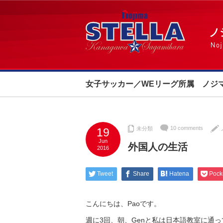
女子サッカー／WEリーグ所属 ノジ
10 comments
未分類
19
Jun
外国人の生活
2016
Tweet
Share
Hatena
Pock
こんにちは、Paoです。
週に3回、朝、Genと私は日本語教室に通