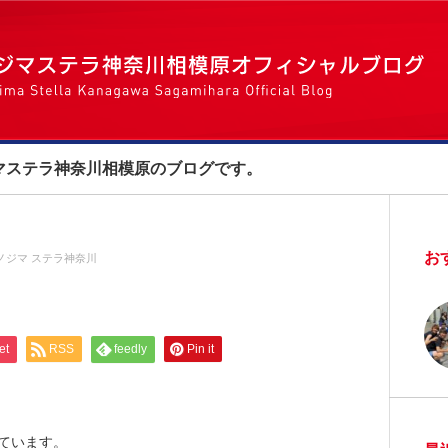
マステラ神奈川相模原のブログです。
お
ノジマ ステラ神奈川
et
RSS
feedly
Pin it
っています。