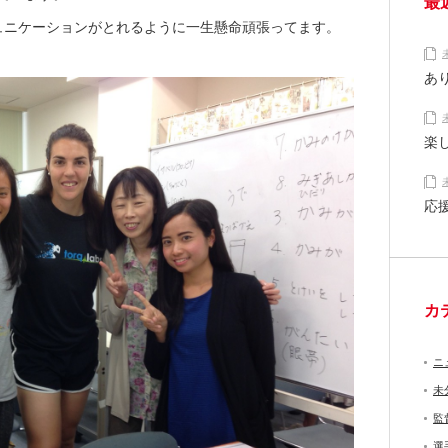
最
ュニケーションがとれるように一生懸命頑張ってます。
あ
楽
応
カ
ニ
未
監
選