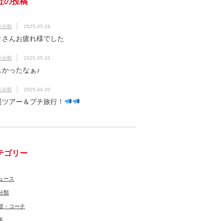
近の投稿
未分類
2025.05.19
りさんお疲れ様でした
未分類
2025.05.10
しかったなぁ♪
未分類
2025.04.20
援ツアー＆プチ旅行！
テゴリー
ュース
分類
督・コーチ
手