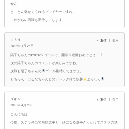
せん！
とことん魅せてくれるプレイヤーですね。
これからの活躍も期待してします。
１６４
返信
引用
2016年 4月 24日
陽子ちゃんの(^o^)vＶゴールで、開幕５連勝おめでとう
次の陽子ちゃんのコメントが楽しみですね。
次戦も陽子ちゃんの
ゴール期待してますよ。
もちろん、はるなちゃんとのアベック弾で快勝
よろしく
ズギャ
返信
引用
2016年 4月 28日
こんにちは
今度、ステラ弁当で川島選手と一緒になる選手きっかけでステラの試