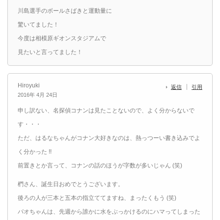
川島選手のボールさばきと運動量に
驚いてました！
今度は相模原ギオンスタジアムで
見たいと言ってました！
Hiroyuki
返信
引用
2016年 4月 24日
申し訳ない、名探偵コナンは見たことないので、よく分からないで
す・・・
ただ、はるなちゃんがコナン大好きなのは、熱っつーい書き込みでよ
く分かった !!
前置きとか言って、コナンの話のほうが字数が多いじゃん (笑)
椚さん、誕生日おめでとうございます。
後ろの人が三本と五本の指立ててますね、まったくもう (笑)
パオちゃんは、先週から誰かに水をぶっかけるのにハマってしまった