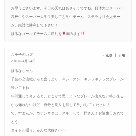
お早うございます。今日の天気は良さそうですね。日体大はスーパー
高校生やスーパー大学生要しても学生チーム、ステラは社会人チー
ム。絶対に勝利して下さい！
はるなゴールてチームに勝利を
頼みます
八王子のカズ
返信
引用
2016年 4月 24日
はるなちゃん
千葉の交流戦からと言うより、今シーズン、キレッキレッのプレーが
続いてるね
年間通して考えると、どこかで思うようなプレーが出来ない時が来る
かも知れないけど、自分と周りを信じてFightしてください！
で、すまんが、コナンネタは、スルーして、椚さん！お誕生日おめで
とう！
タイトル通り、みんな大好き(^-^)