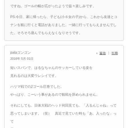
ですね。ゴールの幅が広がったようで益々楽しみです。
PS.今日、家に帰ったら、子ども(小６女の子)から、これから友達とコ
ナンを観に行くと電話がありました。一緒に行ってもらえませんでし
た。そろそろ遊んでもらえなくなりそうです。
pataゴンゴン
返信
引用
2016年 5月 01日
短いスパンで、はるなちゃんのサッカーしている姿を
見れるのは大変ウレシイです。
ハリマ戦での2ゴール圧巻でした。
やっぱり、こーいう事があるので観戦を辞められません。
それにしても、日体大戦のヘッド何回見ても、「入るんじゃね」って
思ってしまいます。（笑） 真近で見ていた時も「あ、入ったな」っ
て