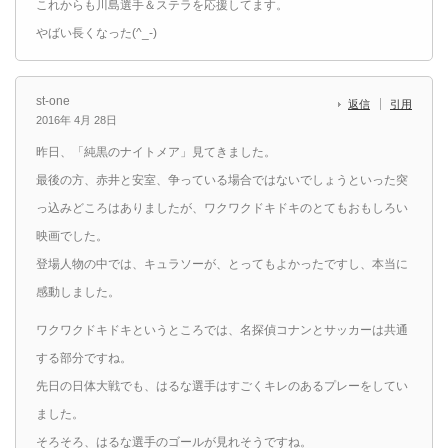
これからも川島選手＆ステラを応援してます。
やばい長くなった(^_-)
st-one
返信
引用
2016年 4月 28日
昨日、「純黒のナイトメア」見てきました。
最後の方、赤井と安室、争っている場合ではないでしょうといった突
っ込みどころはありましたが、ワクワクドキドキのとてもおもしろい
映画でした。
登場人物の中では、キュラソーが、とってもよかったですし、本当に
感動しました。
ワクワクドキドキというところでは、名探偵コナンとサッカーは共通
する部分ですね。
先日の日体大戦でも、はるな選手はすごくキレのあるプレーをしてい
ました。
そろそろ、はるな選手のゴールが見れそうですね。