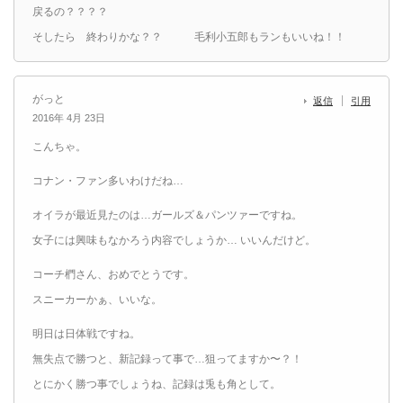
戻るの？？？？
そしたら 終わりかな？？ 毛利小五郎もランもいいね！！
がっと
返信
引用
2016年 4月 23日
こんちゃ。
コナン・ファン多いわけだね…
オイラが最近見たのは…ガールズ＆パンツァーですね。
女子には興味もなかろう内容でしょうか… いいんだけど。
コーチ椚さん、おめでとうです。
スニーカーかぁ、いいな。
明日は日体戦ですね。
無失点で勝つと、新記録って事で…狙ってますか〜？！
とにかく勝つ事でしょうね、記録は兎も角として。