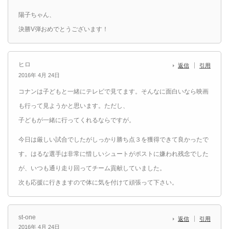
陽子ちゃん、
決勝V弾おめでとうございます！
ヒロ
返信
引用
2016年 4月 24日
コナンは子どもと一緒にテレビで見てます。そんなに面白いなら映画
も行って見ようかと思います。ただし、
子どもが一緒に行ってくれるならですが。
今日は厳しい試合でしたがしっかり勝ち点３を獲得できて良かったで
す。はるな選手は非常に惜しいシュートがポストに嫌われ残念でした
が、いつも通り走り回ってチーム貢献していました。
次も応援に行きますので体に気を付けて頑張って下さい。
st-one
返信
引用
2016年 4月 24日