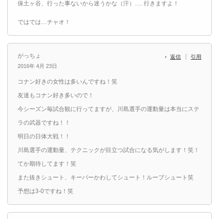
保土ヶ谷、行った事ないから迷うかな（汗）…. 行きますよ！
ではでは…チャオ！
がっちょ
返信
引用
2016年 4月 23日
コナン好きの女性は多いんですね！笑
友達もコナン好き多いので！
今シーズン毎試合観に行ってますが、川島選手の運動量は本当にステ
ラの武器ですね！！
明日の日体大戦！！
川島選手の運動量、テクニックが目立つ試合になる気がします！笑！
てか期待してます！笑
また抜きシュート、キーパーかわしてシュート！ループシュート笑
予想は3-0ですね！笑