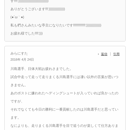
す!!!!:))))))))))))))))))))))))))
ありがとうございます!!!:))))))))))))))
(●´ω｀●)ゞ
私も椚さんみたいな亭主になりたいです!!!!!!!!!!!!!!:)))))))))))))
お疲れ様でした!!!!:)))
みらにすた
返信
引用
2016年 4月 24日
川島選手、日体大戦お疲れさまでした。
試合中走って走って走りまくる川島選手には凄い以外の言葉が思いつ
きません。
あのポストに嫌われたヘディングシュートが入っていれば良かったの
ですが、
それでなくても今日の勝利に一番貢献したのは川島選手だと思ってい
ます。
なによりも、走りまくる川島選手を目で追うのが楽しくて仕方ありま