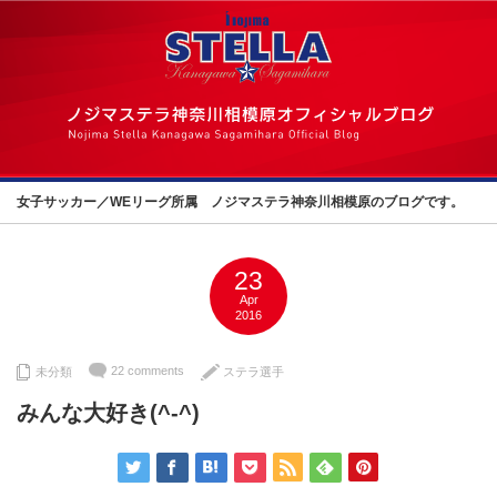
女子サッカー／WEリーグ所属 ノジマステラ神奈川相模原のブログです。
23
Apr
2016
22 comments
未分類
ステラ選手
みんな大好き(^-^)