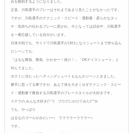
合を観戦するようになりました。
正直、川島選手のプレーはそれまであまり見たことがなかったです。
ですが、川島選手のテクニック・スピード・運動量・柔らかなタッ
チ・気持ちの伝わるプレーに惹かれ、今となっては試合中、川島選手
を一番応援している自分がいます。
日体大戦でも、サイドで川島選手が1対1になりシュートまで持ち込ん
だシーンでも、
「はるな勝負、勝負、かわせー！抜け！」「OKナイスシュート」と
叫んでました。
ポストに当たったヘディングシュートもなんかジーンときました。
勝手に思ってる事ですが、あえて体を大きくせずテクニック・スピー
ド・運動量で勝負する川島選手のプレースタイルが大好きです。
ステラの みんな大好き(^-^) ブログにかけてみた(^^)v
でも、やっぱり
はるなのゴールがみたいー♪ ララララーラララー♪
です。