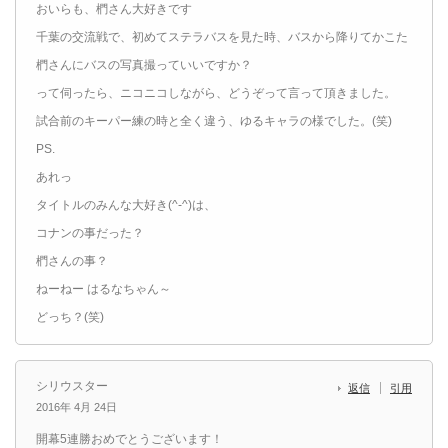
おいらも、椚さん大好きです
千葉の交流戦で、初めてステラバスを見た時、バスから降りてかこた
椚さんにバスの写真撮っていいですか？
って伺ったら、ニコニコしながら、どうぞって言って頂きました。
試合前のキーパー練の時と全く違う、ゆるキャラの様でした。(笑)
PS.
あれっ
タイトルのみんな大好き(^-^)は、
コナンの事だった？
椚さんの事？
ねーねー はるなちゃん～
どっち？(笑)
シリウスター
返信
引用
2016年 4月 24日
開幕5連勝おめでとうございます！