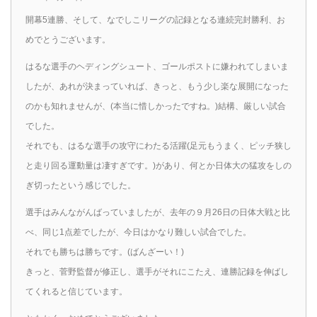
開幕5連勝、そして、なでしこリーグの記録となる連続完封勝利、お
めでとうございます。
はるな選手のヘディングシュート、ゴールポストに嫌われてしまいま
したが、あれが決まっていれば、きっと、もう少し楽な展開になった
のかも知れませんが、(本当に惜しかったですね。)結構、厳しい試合
でした。
それでも、はるな選手の攻守にわたる活躍(足元もうまく、ピッチ狭し
と走り回る運動量は凄すぎです。)があり、何とか日体大の猛攻をしの
ぎ切ったという感じでした。
選手はみんながんばっていましたが、去年の９月26日の日体大戦と比
べ、同じ1点差でしたが、今日はかなり難しい試合でした。
それでも勝ちは勝ちです。(ばんざーい！)
きっと、菅野監督が修正し、選手がそれにこたえ、連勝記録を伸ばし
てくれると信じています。