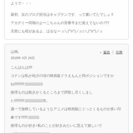
ようで・・・
最初、次のブログ担当はキャプテンです、って書いてたでしょ !!
アカデミー同期のよーこちゃんの背番号まだ覚えてないの !??
天然にも程があるよ、はるなー ♫＼(^o^)／♫♫＼(^o^)／♫
山鳩。
返信
引用
2016年 4月 24日
こんばんは!!!!
コナンは私が幼少の頃の映画版ドラえもんと同ポジションですか
ね!!!!!!!!!!!:)))))))))))))))
推理ものは飽きがくるところまで摂取し尽くしまし
た!!!!!!!!!!!:)))))))))))))))笑。
週一で放映しているようなアニメは映画版にぐっとくるものが多い印
象です!!!!!!!:)))))))))
推理ものが好き=私のことが好きみたいに思えて嬉しいで