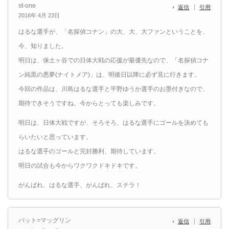
st-one
返信
引用
2016年 4月 23日
はるな選手が、「名探偵コナン」の大、大、大ファンということを、
今、知りました。
明日は、保土ヶ谷での日体大戦の応援が最優先なので、「名探偵コナ
ン純黒の悪夢(ナイトメア)」は、明後日以降に必ず見に行きます。
今回の作品は、川島はるな選手と平野ゆうか選手のお墨付きなので、
期待できそうですね。今からとっても楽しみです。
明日は、日体大戦ですが、そろそろ、はるな選手にゴールを決めても
らいたいと思っています。
はるな選手のゴールと完封勝利、期待しています。
明日の試合も今からワクワクドキドキです。
がんばれ、はるな選手、がんばれ、ステラ！
パット=マッグリン
返信
引用