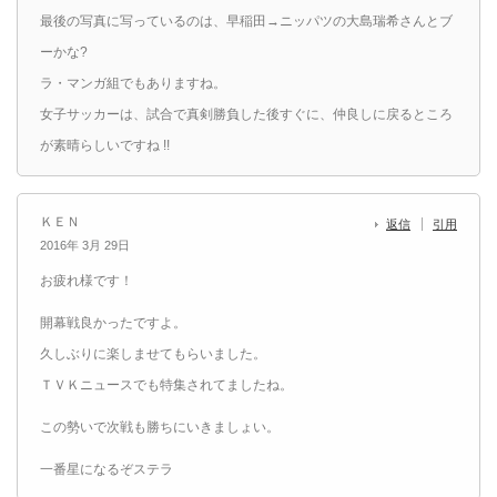
最後の写真に写っているのは、早稲田→ニッパツの大島瑞希さんとブ
ーかな?
ラ・マンガ組でもありますね。
女子サッカーは、試合で真剣勝負した後すぐに、仲良しに戻るところ
が素晴らしいですね !!
ＫＥＮ
返信
引用
2016年 3月 29日
お疲れ様です！
開幕戦良かったですよ。
久しぶりに楽しませてもらいました。
ＴＶＫニュースでも特集されてましたね。
この勢いで次戦も勝ちにいきましょい。
一番星になるぞステラ