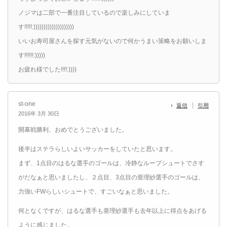
ノジマは二部で一番注目しているので楽しみにしていま
す!!!!!:))))))))))))))))))))
いいお寿司屋さんを探す元気がないので何かうまい策略をお願いしま
す!!!!!!:)))))
お疲れ様でした!!!!:))))
st-one
返信
引用
2016年 3月 30日
開幕戦勝利、おめでとうございました。
後半はステラらしいよいサッカーをしていたと思います。
まず、1点目のはるな選手のゴールは、冷静なループシュートでさす
がだなぁと思いましたし、２点目、3点目の亜理紗選手のゴールは、
力強いFWらしいシュートで、すごいなぁと思いました。
何となくですが、はるな選手も亜理紗選手も去年以上に得点をあげる
ように感じました。