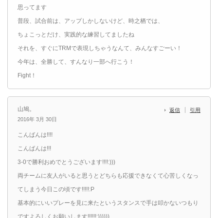
思ってます
普段、試合前は、アップしかしないけど、時之栖では、
ちょこっとだけ、実践的な練習してましたね
それを、すぐにTRMで表現しちゃうなんて、みんなすごーい！
今年は、全勝して、すんなり一部へ行こう！
Fight！
山鳩。
返信
引用
2016年 3月 30日
こんばんは!!!!
こんばんは!!!
3-0で勝利おめでとうございます!!!!:)))
両チームに友人がいると思うとどちらも応援できなくて心苦しくなっ
てしまう今日この頃です!!!!!:P
基本的にいいプレーを見に来たというスタンスで手は叩かないつもり
ですよろしくお願いします!!!!!!:))))))