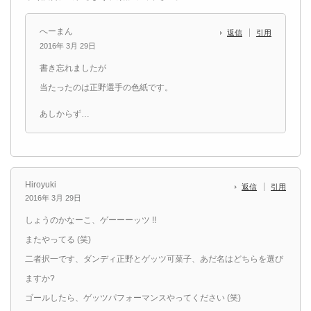
へーまん
返信
引用
2016年 3月 29日
書き忘れましたが
当たったのは正野選手の色紙です。
あしからず…
Hiroyuki
返信
引用
2016年 3月 29日
しょうのかなーこ、ゲーーーッツ !!
またやってる (笑)
二者択一です、ダンディ正野とゲッツ可菜子、あだ名はどちらを選び
ますか?
ゴールしたら、ゲッツパフォーマンスやってください (笑)