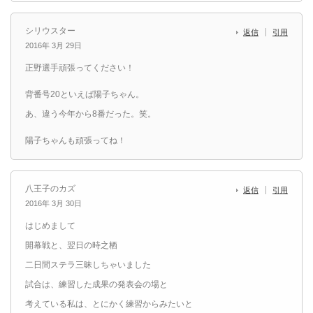
シリウスター
返信
引用
2016年 3月 29日
正野選手頑張ってください！
背番号20といえば陽子ちゃん。
あ、違う今年から8番だった。笑。
陽子ちゃんも頑張ってね！
八王子のカズ
返信
引用
2016年 3月 30日
はじめまして
開幕戦と、翌日の時之栖
二日間ステラ三昧しちゃいました
試合は、練習した成果の発表会の場と
考えている私は、とにかく練習からみたいと