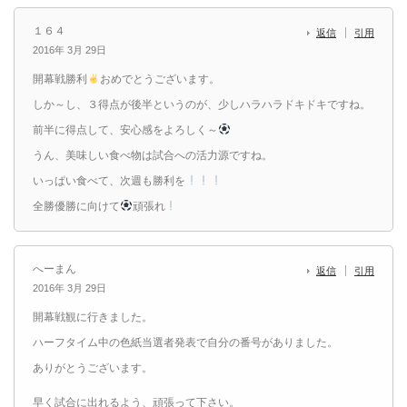
１６４
返信
引用
2016年 3月 29日
開幕戦勝利
おめでとうございます。
しか～し、３得点が後半というのが、少しハラハラドキドキですね。
前半に得点して、安心感をよろしく～
うん、美味しい食べ物は試合への活力源ですね。
いっぱい食べて、次週も勝利を
全勝優勝に向けて
頑張れ
へーまん
返信
引用
2016年 3月 29日
開幕戦観に行きました。
ハーフタイム中の色紙当選者発表で自分の番号がありました。
ありがとうございます。
早く試合に出れるよう、頑張って下さい。