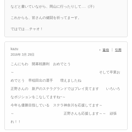
などと書いていながら、岡山に行ったりして….（汗）
これからも、皆さんの健闘を祈ってまーす。
ではでは….チャオ！
kazu
返信
引用
2016年 3月 29日
こんにちわ 開幕戦勝利 おめでとう
～ そして卒業お
めでとう 早稲田出の選手 増えましたね
正野さんの 新戸のステラグランドではプレイ見てます いろいろ
なポジションをこなしてますね~～
今年も優勝目指している ステラ神奈川を応援してます～
～ 正野さんも応援します～～ 頑張
れ！！