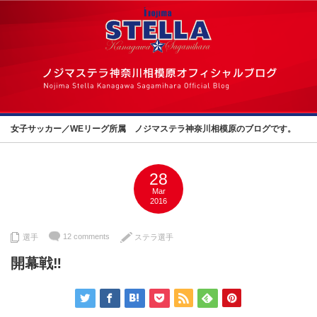
女子サッカー／WEリーグ所属 ノジマステラ神奈川相模原のブログです。
28
Mar
2016
12 comments
選手
ステラ選手
開幕戦‼︎