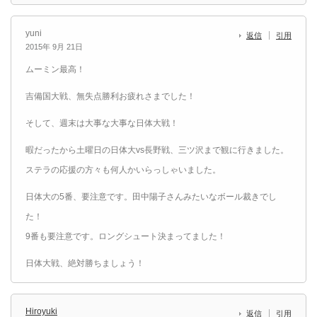
yuni
返信
引用
2015年 9月 21日
ムーミン最高！
吉備国大戦、無失点勝利お疲れさまでした！
そして、週末は大事な大事な日体大戦！
暇だったから土曜日の日体大vs長野戦、三ツ沢まで観に行きました。
ステラの応援の方々も何人かいらっしゃいました。
日体大の5番、要注意です。田中陽子さんみたいなボール裁きでし
た！
9番も要注意です。ロングシュート決まってました！
日体大戦、絶対勝ちましょう！
Hiroyuki
返信
引用