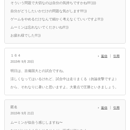
そういう問題で大切なのは自分の気持ちですかね!!!!:))))
自分がどうしたいかだけの問題な気がします!!!!:))
ゲームをやめるだけなんで細かく考えなくていいですよ!!!:))
ムーミンは忘れないでくださいね!!!:))
お疲れ様でした!!!:))
１６４
返信
引用
2015年 9月 20日
明日は、吉備国大との試合ですね。
涼しくなってはいるけれど、試合中は走りまくる（勿論攻撃ですよ）
から、それなりに暑いと思いますよ。大量点で圧勝といきましょう。
匿名
返信
引用
2015年 9月 21日
ムーミンが似合う感じしますね〜