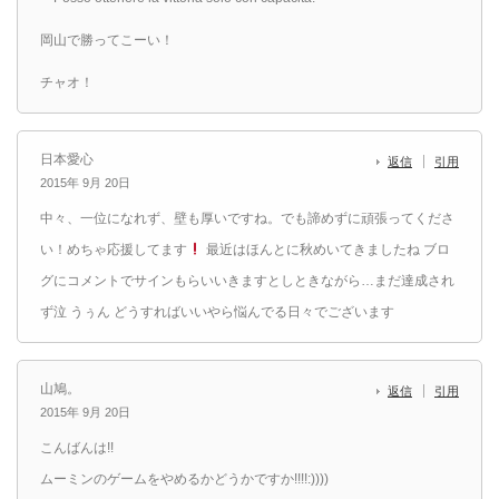
岡山で勝ってこーい！
チャオ！
日本愛心
返信
引用
2015年 9月 20日
中々、一位になれず、壁も厚いですね。でも諦めずに頑張ってくださ
い！めちゃ応援してます
最近はほんとに秋めいてきましたね ブロ
グにコメントでサインもらいいきますとしときながら…まだ達成され
ず泣 うぅん どうすればいいやら悩んでる日々でございます
山鳩。
返信
引用
2015年 9月 20日
こんばんは!!
ムーミンのゲームをやめるかどうかですか!!!!:))))