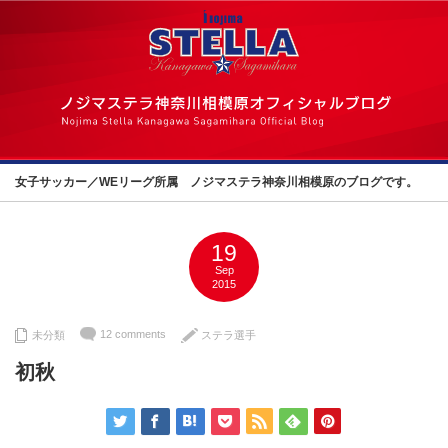
女子サッカー／WEリーグ所属 ノジマステラ神奈川相模原のブログです。
19
Sep
2015
12 comments
未分類
ステラ選手
初秋