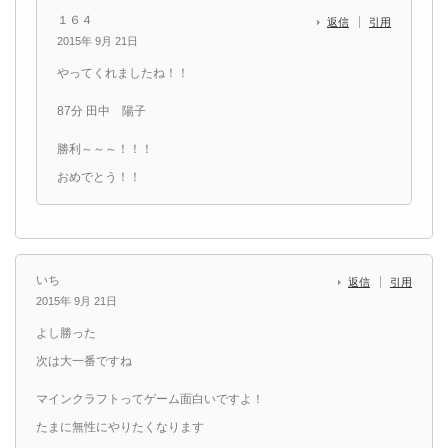
１６４
返信
引用
2015年 9月 21日
やってくれましたね！！
87分 田中 陽子
勝利～～～！！！
おめでとう！！
いち
返信
引用
2015年 9月 21日
よし勝った
次は大一番ですね
マインクラフトってゲーム面白いですよ！
たまに無性にやりたくなります