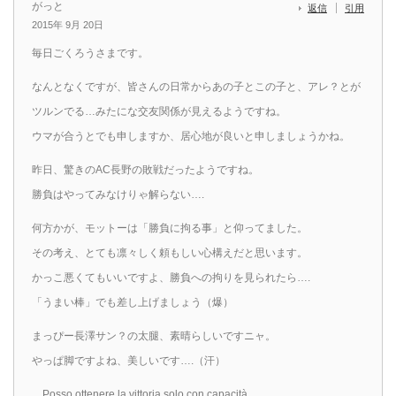
がっと
返信
引用
2015年 9月 20日
毎日ごくろうさまです。
なんとなくですが、皆さんの日常からあの子とこの子と、アレ？とが
ツルンでる…みたにな交友関係が見えるようですね。
ウマが合うとでも申しますか、居心地が良いと申しましょうかね。
昨日、驚きのAC長野の敗戦だったようですね。
勝負はやってみなけりゃ解らない….
何方かが、モットーは「勝負に拘る事」と仰ってました。
その考え、とても凛々しく頼もしい心構えだと思います。
かっこ悪くてもいいですよ、勝負への拘りを見られたら….
「うまい棒」でも差し上げましょう（爆）
まっぴー長澤サン？の太腿、素晴らしいですニャ。
やっぱ脚ですよね、美しいです….（汗）
Posso ottenere la vittoria solo con capacità.