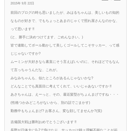
2015年 9月 22日
前回のブログの時も思いましたが、みはるちゃんは、美しいもの知的
なものが好きで、でもちょっとあまのじゃくで照れ屋さんなのかな、
って思います !!
(と、勝手に決めつけてます、ごめんなさい。)
皆で連動してボール動かして美しくゴールしてこそサッカー、って感
じじゃないですか?
ムーミンが大好きなら素直にそう言えばいいのに、それほどでもなん
て言っちゃうんだな、これが。
みなみちゃんも、似たところがあるんじゃないかな?
どんなことでも真面目に考えてくれて、いいじゃあないですか !!
あさちゃんは、えーっと、その、最近髪型がちょんまげですね・・・
(性格つかみどころがないから、別の話でごまかす)
勤務中もちょんまげ? お客さん、変な顔してませんか?(笑)
吉備国大戦は勝利おめでとうございます !!
長野が日体大に0-7で負けたり、サッカーは時々理解不能なことが起