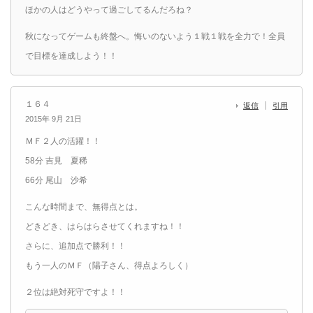
ほかの人はどうやって過ごしてるんだろね？
秋になってゲームも終盤へ。悔いのないよう１戦１戦を全力で！全員
で目標を達成しよう！！
１６４
返信
引用
2015年 9月 21日
ＭＦ２人の活躍！！
58分 吉見 夏稀
66分 尾山 沙希
こんな時間まで、無得点とは。
どきどき、はらはらさせてくれますね！！
さらに、追加点で勝利！！
もう一人のＭＦ（陽子さん、得点よろしく）
２位は絶対死守ですよ！！