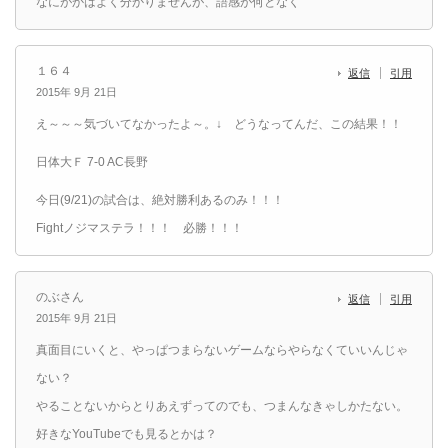
なにがかはよく分かりませんが、語感が何となく
１６４
返信
引用
2015年 9月 21日
え～～～気づいてなかったよ～。↓ どうなってんだ、この結果！！
日体大Ｆ 7-0 AC長野
今日(9/21)の試合は、絶対勝利あるのみ！！！
Fightノジマステラ！！！ 必勝！！！
のぶさん
返信
引用
2015年 9月 21日
真面目にいくと、やっぱつまらないゲームならやらなくていいんじゃ
ない？
やることないからとりあえずってのでも、つまんなきゃしかたない。
好きなYouTubeでも見るとかは？