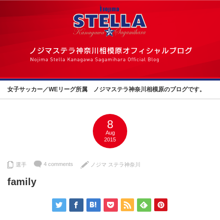
女子サッカー／WEリーグ所属 ノジマステラ神奈川相模原のブログです。
8
Aug
2015
4 comments
選手
ノジマ ステラ神奈川
family