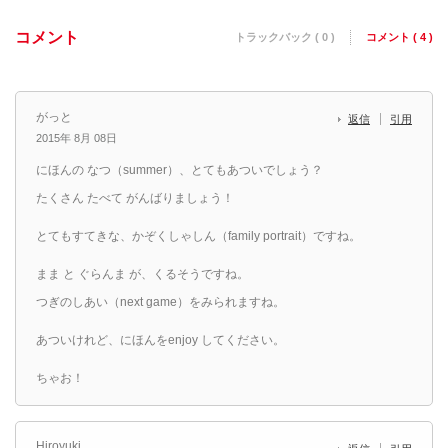
コメント
トラックバック ( 0 )
コメント ( 4 )
がっと
返信
引用
2015年 8月 08日
にほんの なつ（summer）、とてもあついでしょう？
たくさん たべて がんばりましょう！
とてもすてきな、かぞくしゃしん（family portrait）ですね。
まま と ぐらんま が、くるそうですね。
つぎのしあい（next game）をみられますね。
あついけれど、にほんをenjoy してください。
ちゃお！
Hiroyuki