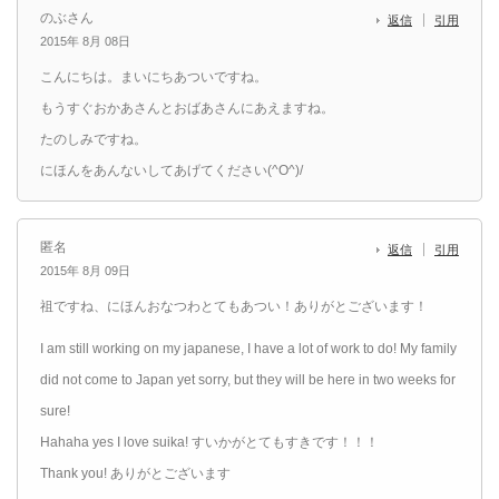
のぶさん
返信
引用
2015年 8月 08日
こんにちは。まいにちあついですね。
もうすぐおかあさんとおばあさんにあえますね。
たのしみですね。
にほんをあんないしてあげてください(^O^)/
匿名
返信
引用
2015年 8月 09日
祖ですね、にほんおなつわとてもあつい！ありがとございます！
I am still working on my japanese, I have a lot of work to do! My family
did not come to Japan yet sorry, but they will be here in two weeks for
sure!
Hahaha yes I love suika! すいかがとてもすきです！！！
Thank you! ありがとございます