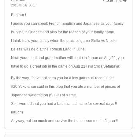
返信
引用
2015年 8月 08日
Bonjour !
I guess you can speak French, English and Japanese as your family
is living in Quebec and also for the reason of your family name.
I think I saw your family when the practice game Stella vs Nittele
Beleza was held at the Yomiuri Land in June.
Now, your mom and grandmother will come to Japan on Aug 21, you
have to do a great job in the game on Aug 22 ! (vs Sfida Setagaya)
By the way, I have not seen you for a few games of recent date.
#20 Yoko-chan said in this blog that you ate a number of pieces of
Japanese watermelon (Suika) at a time.
So, I worried that you had a bad stomachache for several days !!
(laugh)
Anyway, eat too much and survive the hottest summer in Japan !!