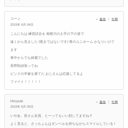
コーン
返信
引用
2015年 6月 04日
こんにちは 練習試合を 相模川の土手の下の道で
遠くから見ました (覗きではないです) 青のユニホーム かなりいけて
ます
車中からでも綺麗でした
長野戦頑張ってね
ピンクの半被を着てた おじさんは応援してるよ
ファイト！！！！！
Hiroyuki
返信
引用
2015年 6月 05日
いやあ、皆さん全員、とーってもいい顔してますね !!
よく見ると、さっちょんはダンベルを持ちながらスマイルしている !