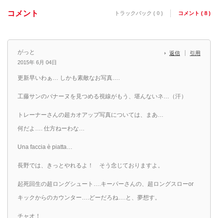
コメント
トラックバック ( 0 )
コメント ( 8 )
がっと
返信
引用
2015年 6月 04日
更新早いわぁ… しかも素敵なお写真….
工藤サンのバナーヌを見つめる視線がもう、堪んないネ…（汗）
トレーナーさんの超カオアップ写真については、まあ…
何だよ…. 仕方ねーわな…
Una faccia è piatta…
長野では、きっとやれるよ！ そう念じておりますよ。
起死回生の超ロングシュート….キーパーさんの、超ロングスローor
キックからのカウンター….どーだろね….と、夢想す。
チャオ！