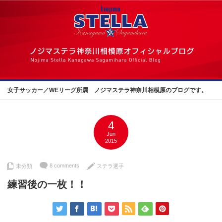
女子サッカー／WEリーグ所属 ノジマステラ神奈川相模原のブログです。
4
Jun
2015
8 comments
未分類
ステラ選手
練習後の一枚！！