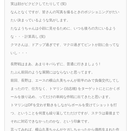
実は顔がピクピクしてたりして (笑)
なんとなくですが、皆さんの写真を撮るときのポジショニングがだい
たい決まっているような気がします。
たなようちゃんは小顔に見せるために、いつも後ろの方にいるよう
な・・・計算高し (笑)
クマさんは、ドアップ過ぎです、マクロ過ぎてピントが顔に合ってな
いし・・・
長野戦はまあ、あまりキバらずに、普通に行きましょう !
たぶん前回のような展開にはならないと思ってます。
前回、長野は、エースの横山久美ちゃんが前半のみで負傷交代してし
まったので、仕方なく、トマリン (泊志穂) をターゲットにとにかくボ
ールを放り込め、ってだけの単純な作戦に出てきたと思います。
トマリンはDFを交わす動きをしながらボールを受けてショットを打
つ、ということを何度も繰り返してただけですが、ステラは最後まで
それに対応できなかったのかな、という印象です。
言ってみれば、横山久美ちゃんがケガしちゃったから偶然生まれた作