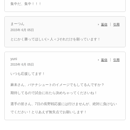
集中だ、集中！！！
まーつん
返信
引用
2015年 6月 05日
とにかく勝ってほしい(＞人＜;)それだけを願っています！
yuni
返信
引用
2015年 6月 05日
いつも応援してます！
麻未さん、バナナシュートのイメージでもしてるんですか？
期待してるので試合に出たら決めちゃってくださいね！
選手の皆さん、7日の長野戦応援には行けませんが、絶対に負けない
でください！とりあえず無失点でお願いします！