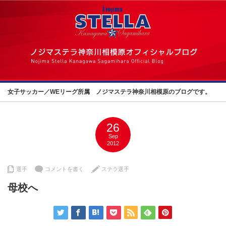
女子サッカー／WEリーグ所属 ノジマステラ神奈川相模原のブログです。
26
Sep
2012
選手
コメントを書く
ステラ選手
母校へ