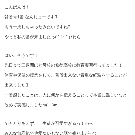
こんばんは！
背番号1番 なんじょーです
もう一周しちゃったみたいですね
やっと私の番が来ましたっ( ´ ▽ ` )ﾉわら
はい、そうです！
先日まで三週間ほど母校の修徳高校に教育実習行ってました！
体育や保健の授業をして、普段出来ない貴重な経験をすることが
出来ました
一番感じたことは、人に何かを伝えることって本当に難しいなと
改めて実感しましたm(._.)m
でもとりあえず、、生徒が可愛すぎるっ！わら
みんな無邪気で他愛ないもない話で盛り上がって、