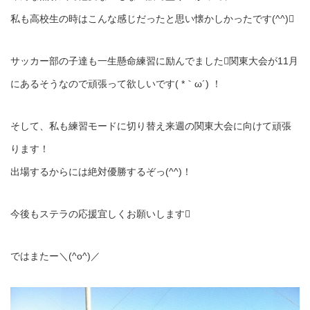
私も高校生の時はこんな感じだったと思い懐かしかったです(^^)
サッカー部の子達も一生懸命練習に励んでました関東大会が11月
にあるそうなので頑張って欲しいです( *｀ω´) ！
そして、私も練習モードに切り替え来週の関東大会に向けて頑張
ります！
出場するからには絶対優勝するぞっ(^^)！
今後もステラの応援宜しくお願いします
ではまたー＼(^o^)／