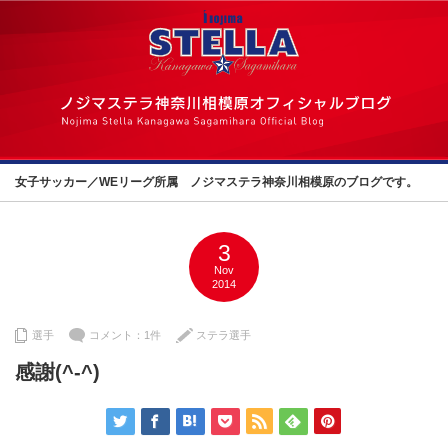
女子サッカー／WEリーグ所属 ノジマステラ神奈川相模原のブログです。
3
Nov
2014
選手
コメント：1件
ステラ選手
感謝(^-^)