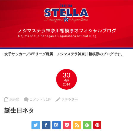
女子サッカー／WEリーグ所属 ノジマステラ神奈川相模原のブログです。
30
Apr
2014
未分類
コメント：1件
ステラ選手
誕生日ネタ