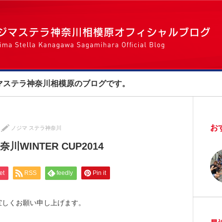
マステラ神奈川相模原のブログです。
お
ノジマ ステラ神奈川
WINTER CUP2014
et
RSS
feedly
Pin it
宜しくお願い申し上げます。