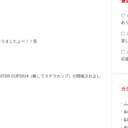
最
あ
楽
きりましたよー！！笑
応
NTER CUP2014（略してステラカップ）が開催されまし
カ
ニ
未
監
選