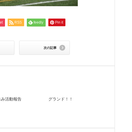
et
RSS
feedly
Pin it
次の記事
夏休み活動報告
グランド！！