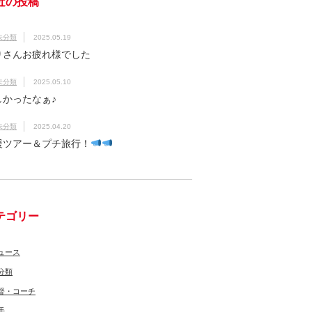
近の投稿
未分類
2025.05.19
りさんお疲れ様でした
未分類
2025.05.10
しかったなぁ♪
未分類
2025.04.20
援ツアー＆プチ旅行！
テゴリー
ュース
分類
督・コーチ
手