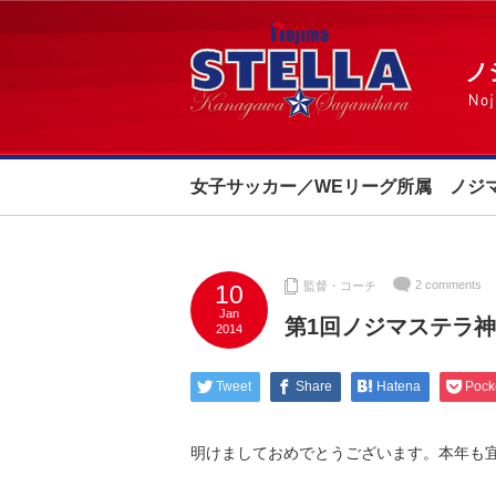
女子サッカー／WEリーグ所属 ノジ
2 comments
監督・コーチ
10
Jan
第1回ノジマステラ神奈川
2014
Tweet
Share
Hatena
Pock
明けましておめでとうございます。本年も