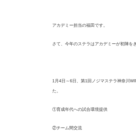
アカデミー担当の福田です。
さて、今年のステラはアカデミーが初陣を
1月4日～6日、第1回ノジマステラ神奈川WI
た。
①育成年代への試合環境提供
②チーム間交流