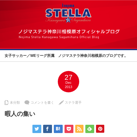
女子サッカー／WEリーグ所属 ノジマステラ神奈川相模原のブログです。
27
Dec
2013
未分類
コメントを書く
ステラ選手
暇人の集い