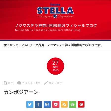
女子サッカー／WEリーグ所属 ノジマステラ神奈川相模原のブログです。
27
Nov
2013
選手
コメント：1件
ステラ選手
カンボジアーン