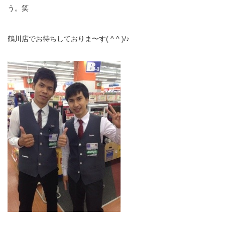
う。笑
鶴川店でお待ちしておりま〜す( ^ ^ )/♪