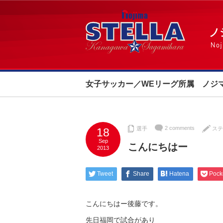
女子サッカー／WEリーグ所属 ノジ
2 comments
選手
ステ
18
Sep
こんにちはー
2013
Tweet
Share
Hatena
Pock
こんにちはー後藤です。
先日福岡で試合があり