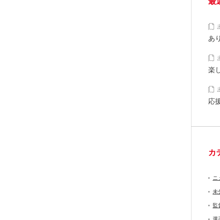
最
あ
楽
応
カ
ニ
未
監
選