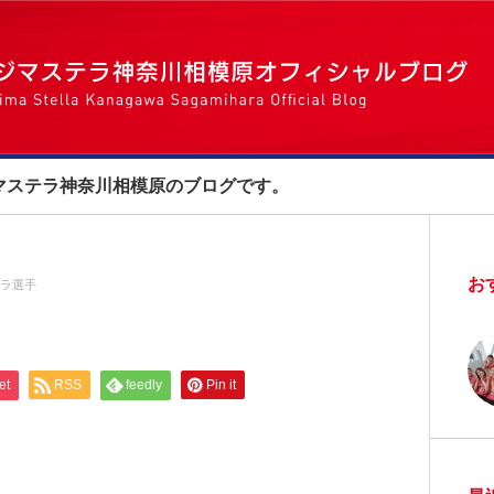
マステラ神奈川相模原のブログです。
お
ラ選手
et
RSS
feedly
Pin it