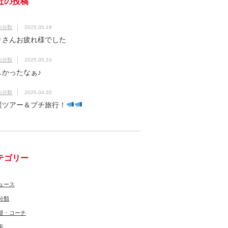
近の投稿
未分類
2025.05.19
りさんお疲れ様でした
未分類
2025.05.10
しかったなぁ♪
未分類
2025.04.20
援ツアー＆プチ旅行！
テゴリー
ュース
分類
督・コーチ
手