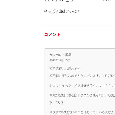
やっぱり山はいいね！
コメント
サッポロ一番星
2013年 9月 18日
福岡遠征、お疲れです。
福岡戦、勝利おめでとうございます。＼(^o^)／
ショウセイもラーメンは好きです。ｄ（＾＾；
家電の聖地（現在はオタクの聖地かな）、秋葉
ψ（＾Q^)
オタクの聖地だけのことはあって、いろんな人