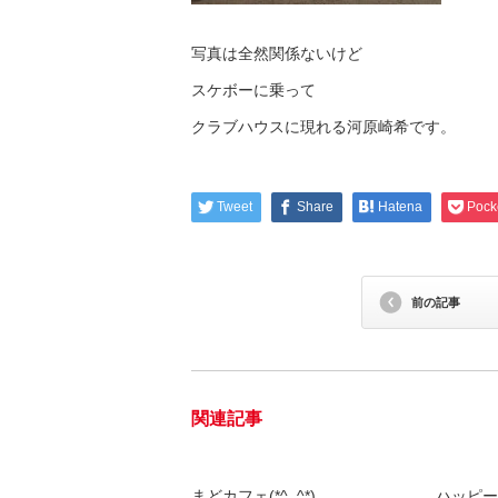
写真は全然関係ないけど
スケボーに乗って
クラブハウスに現れる河原崎希です。
Tweet
Share
Hatena
Pock
前の記事
関連記事
まどカフェ(*^_^*)
ハッピー