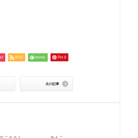
et
RSS
feedly
Pin it
次の記事
なこと☺︎♫
わんこ