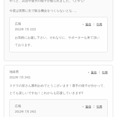
やっと、試合や選手の様子が観られました。＼(^o^)／
今度は実際に生で観る機会をつくらないとな…。
広報
返信
引用
2012年 7月 22日
お気軽にお越し下さい。それなりに、サポーターも来て頂い
ております。
地味男
返信
引用
2012年 7月 24日
ステラの皆さん勝利おめでとうございます！選手の様子が分かって、
とても楽しいですね！これからも応援していきます!!
広報
返信
引用
2012年 7月 24日