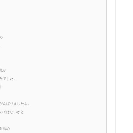
の
。
私が
合でした。
中
がんばりましたよ。
のではないかと
を深め