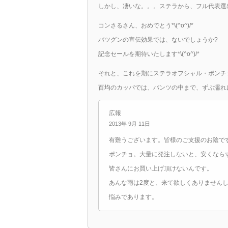
しかし、凄いな。。。ステラから、フル代表選出が出
コンさるさん、おめでとう*\(^o^)/*
バツグンの宣伝効果では、ないでしょうか?
記念セールを期待いたします*\(^o^)/*
それと、これを期にステラオフシャル・ポンチ
百均のカッパでは、パンツの中まで、ずぶ濡れにな
広報
2013年 9月 11日
有難うございます。皆様のご支援のお陰で
ポンチョ。大量に発注しないと、安くなら
皆さんにお買い上げ頂けないんです。
あんな雨は2度と、来て欲しくありません
悩みであります。