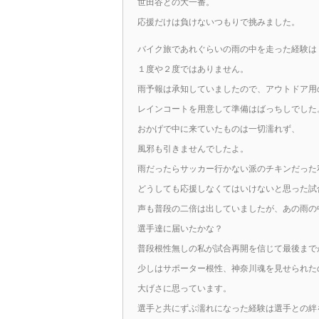
世田谷との大一番。
応援だけは負けないつもりで挑みました。
バイク旅であれぐらいの雨の中を走った経験は
１度や２度ではありません。
雨予報は承知していましたので、アウトドア用
レインコートを用意して準備はばっちしでした
おかげで中に来ていたものは一切濡れず、
風邪も引きませんでしたよ。
雨だったらサッカー行かない派のチキンだった
どうしても応援しなくてはいけないと思った試
声も普段の二倍は出していましたが、あの雨の
選手達に届いたかな？
普段根性無しの私が試合再開を信じて最後まで
少しはサポーター根性、神奈川魂を見せられた
大げさに思っています。
選手と共にずぶ濡れになった経験は選手との絆