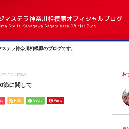
マステラ神奈川相模原のブログです。
お
ジマ ステラ神奈川
0節に関して
et
RSS
feedly
Pin it