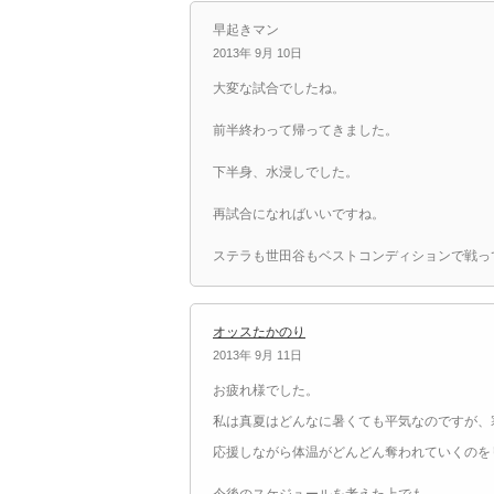
早起きマン
2013年 9月 10日
大変な試合でしたね。
前半終わって帰ってきました。
下半身、水浸しでした。
再試合になればいいですね。
ステラも世田谷もベストコンディションで戦っ
オッスたかのり
2013年 9月 11日
お疲れ様でした。
私は真夏はどんなに暑くても平気なのですが、
応援しながら体温がどんどん奪われていくのを