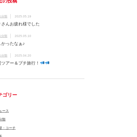
近の投稿
未分類
2025.05.19
りさんお疲れ様でした
未分類
2025.05.10
しかったなぁ♪
未分類
2025.04.20
援ツアー＆プチ旅行！
テゴリー
ュース
分類
督・コーチ
手