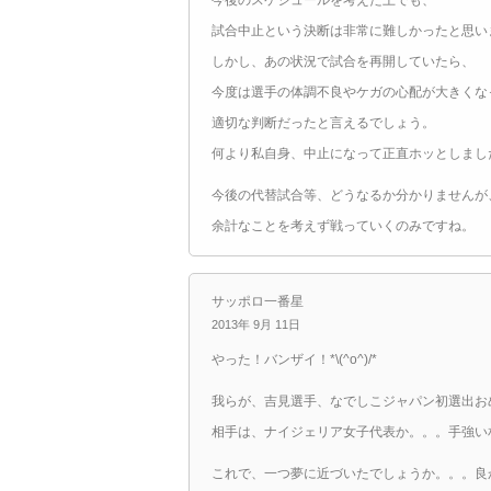
今後のスケジュールを考えた上でも、
試合中止という決断は非常に難しかったと思い
しかし、あの状況で試合を再開していたら、
今度は選手の体調不良やケガの心配が大きくな
適切な判断だったと言えるでしょう。
何より私自身、中止になって正直ホッとしまし
今後の代替試合等、どうなるか分かりませんが
余計なことを考えず戦っていくのみですね。
サッポロ一番星
2013年 9月 11日
やった！バンザイ！*\(^o^)/*
我らが、吉見選手、なでしこジャパン初選出おめでとう
相手は、ナイジェリア女子代表か。。。手強い相手
これで、一つ夢に近づいたでしょうか。。。良