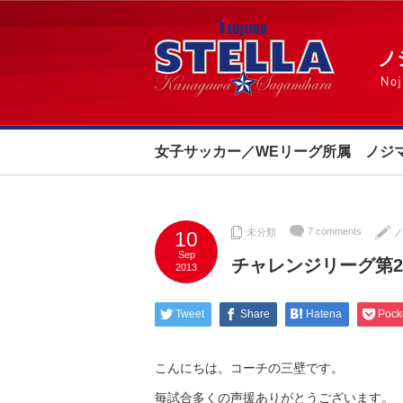
女子サッカー／WEリーグ所属 ノジ
7 comments
未分類
ノ
10
Sep
チャレンジリーグ第2
2013
Tweet
Share
Hatena
Pock
こんにちは。コーチの三壁です。
毎試合多くの声援ありがとうございます。