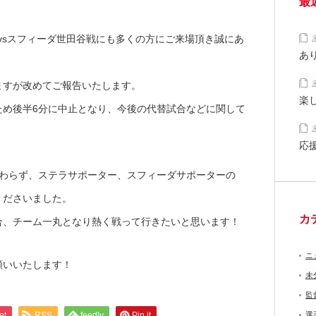
最
、vsスフィーダ世田谷戦にも多くの方にご来場頂き誠にあ
あ
ますが改めてご報告いたします。
楽
ため後半6分に中止となり、今後の代替試合などに関して
応
関わらず、ステラサポーター、スフィーダサポーターの
くださいました。
カ
合、チーム一丸となり熱く戦って行きたいと思います！
ニ
願いいたします！
未
監
et
RSS
feedly
Pin it
選