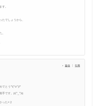
ます。
ったでしょうから、
た。
、
返信
引用
*\(^o^)/*
です。p(^_^)q
かった×２