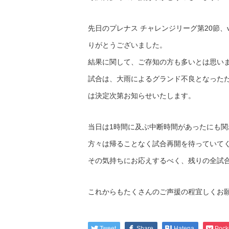
先日のプレナス チャレンジリーグ第20節
りがとうございました。
結果に関して、ご存知の方も多いとは思い
試合は、大雨によるグランド不良となった
は決定次第お知らせいたします。
当日は1時間に及ぶ中断時間があったにも
方々は帰ることなく試合再開を待っていて
その気持ちにお応えするべく、残りの全試
これからもたくさんのご声援の程宜しくお
Tweet
Share
Hatena
Pock