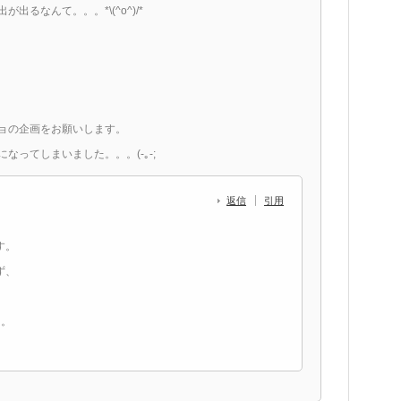
るなんて。。。*\(^o^)/*
ョの企画をお願いします。
ってしまいました。。。(-｡-;
返信
引用
す。
ず、
し。