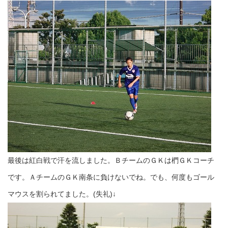
最後は紅白戦で汗を流しました。ＢチームのＧＫは椚ＧＫコーチ
です。ＡチームのＧＫ南条に負けないでね。でも、何度もゴール
マウスを割られてました。(失礼)↓