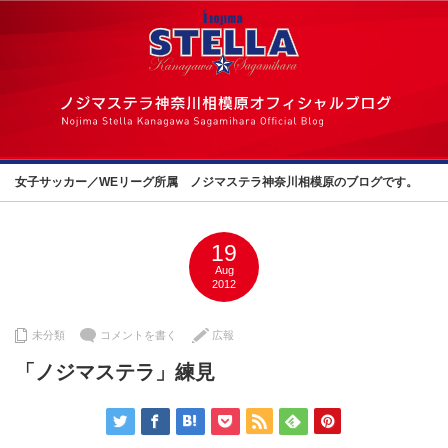
女子サッカー／WEリーグ所属 ノジマステラ神奈川相模原のブログです。
19
Aug
2012
未分類
コメントを書く
広報
「ノジマステラ」練見