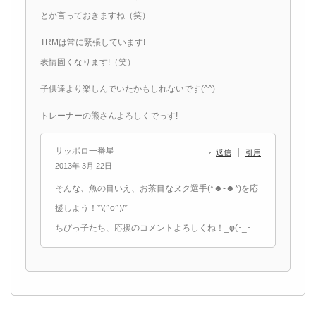
とか言っておきますね（笑）
TRMは常に緊張しています!
表情固くなります!（笑）
子供達より楽しんでいたかもしれないです(^^)
トレーナーの熊さんよろしくでっす!
サッポロ一番星
返信
引用
2013年 3月 22日
そんな、魚の目いえ、お茶目なヌク選手(*☻-☻*)を応
援しよう！*\(^o^)/*
ちびっ子たち、応援のコメントよろしくね！_φ(･_･