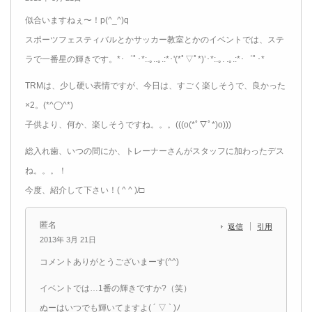
似合いますねぇ〜！p(^_^)q
スポーツフェスティバルとかサッカー教室とかのイベントでは、ステ
ラで一番星の輝きです。*･゜ﾟ･*:.｡..｡.:*･'(*ﾟ▽ﾟ*)’･*:.｡. .｡.:*･゜ﾟ･*
TRMは、少し硬い表情ですが、今日は、すごく楽しそうで、良かった
×2。(*^◯^*)
子供より、何か、楽しそうですね。。。(((o(*ﾟ▽ﾟ*)o)))
総入れ歯、いつの間にか、トレーナーさんがスタッフに加わったデス
ね。。。！
今度、紹介して下さい！( ^ ^ )/□
匿名
返信
引用
2013年 3月 21日
コメントありがとうございまーす(^^)
イベントでは…1番の輝きですか?（笑）
ぬーはいつでも輝いてますよ( ´ ▽ ` )ﾉ