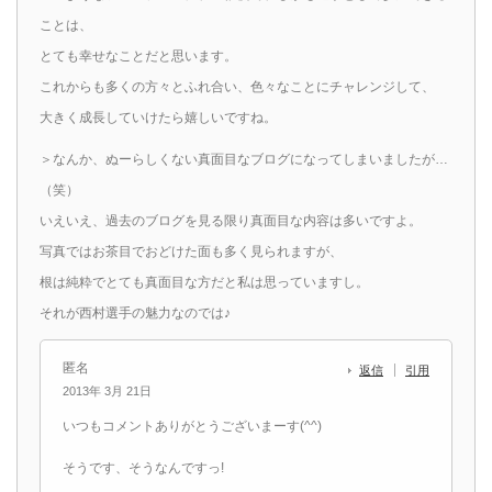
ことは、
とても幸せなことだと思います。
これからも多くの方々とふれ合い、色々なことにチャレンジして、
大きく成長していけたら嬉しいですね。
＞なんか、ぬーらしくない真面目なブログになってしまいましたが…
（笑）
いえいえ、過去のブログを見る限り真面目な内容は多いですよ。
写真ではお茶目でおどけた面も多く見られますが、
根は純粋でとても真面目な方だと私は思っていますし。
それが西村選手の魅力なのでは♪
匿名
返信
引用
2013年 3月 21日
いつもコメントありがとうございまーす(^^)
そうです、そうなんですっ!