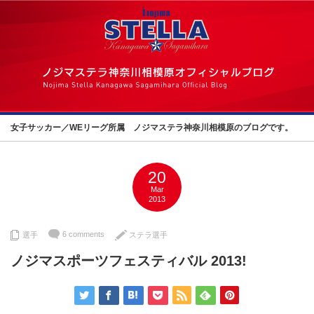
女子サッカー／WEリーグ所属 ノジマステラ神奈川相模原のブログです。
20
Mar
2013
6 comments
選手
ステラ選手
ノジマスポーツフェスティバル 2013!