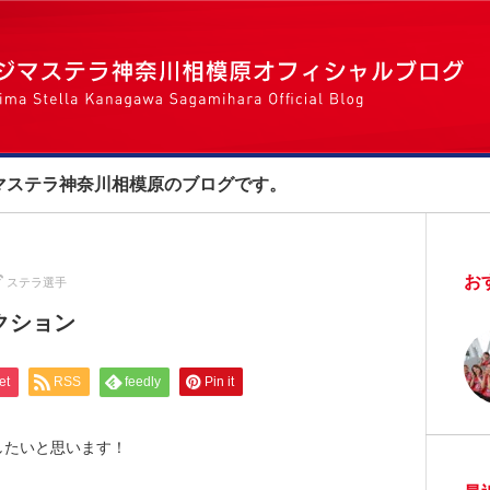
マステラ神奈川相模原のブログです。
お
ステラ選手
クション
et
RSS
feedly
Pin it
したいと思います！