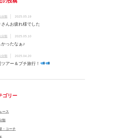
近の投稿
未分類
2025.05.19
りさんお疲れ様でした
未分類
2025.05.10
しかったなぁ♪
未分類
2025.04.20
援ツアー＆プチ旅行！
テゴリー
ュース
分類
督・コーチ
手