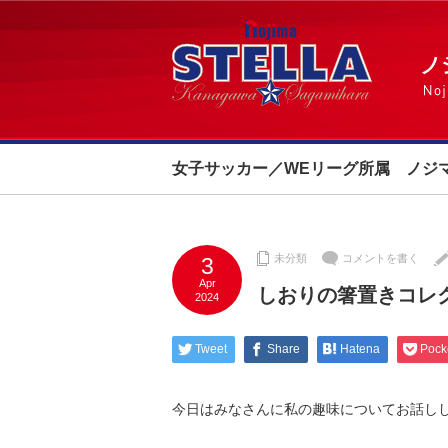
女子サッカー／WEリーグ所属 ノジ
未分類
コメントを書く
3
Apr
しおりの箸置きコレ
2024
Tweet
Share
Hatena
Pock
今日はみなさんに私の趣味についてお話し