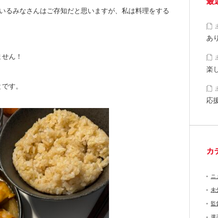
最
くださっているみなさんはご存知だと思いますが、私は料理をする
あ
ません！
楽
とです。
応
カ
ニ
未
監
選