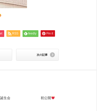
et
RSS
feedly
Pin it
次の記事
誕生会
初公開