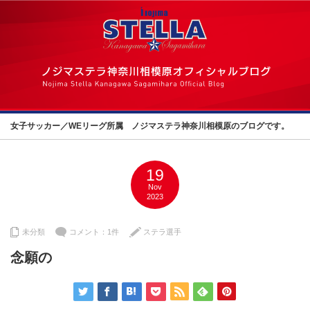
女子サッカー／WEリーグ所属 ノジマステラ神奈川相模原のブログです。
19
Nov
2023
未分類
コメント：1件
ステラ選手
念願の