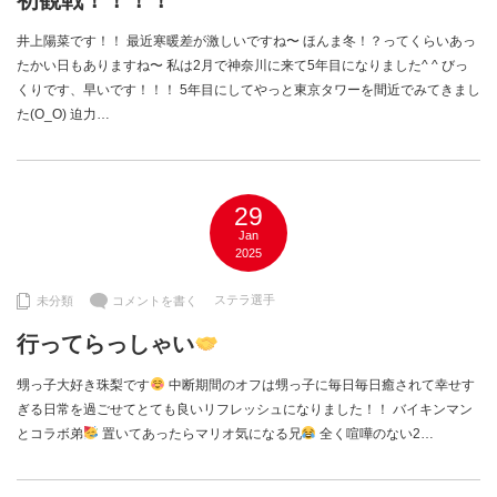
初観戦！！！！
井上陽菜です！！ 最近寒暖差が激しいですね〜 ほんま冬！？ってくらいあっ
たかい日もありますね〜 私は2月で神奈川に来て5年目になりました^ ^ びっ
くりです、早いです！！！ 5年目にしてやっと東京タワーを間近でみてきまし
た(O_O) 迫力…
29
Jan
2025
ステラ選手
未分類
コメントを書く
行ってらっしゃい
甥っ子大好き珠梨です
中断期間のオフは甥っ子に毎日毎日癒されて幸せす
ぎる日常を過ごせてとても良いリフレッシュになりました！！ バイキンマン
とコラボ弟
置いてあったらマリオ気になる兄
全く喧嘩のない2…