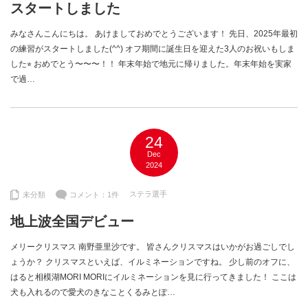
スタートしました
みなさんこんにちは。 あけましておめでとうございます！ 先日、2025年最初
の練習がスタートしました(^^) オフ期間に誕生日を迎えた3人のお祝いもしま
した⭐︎ おめでとう〜〜〜！！ 年末年始で地元に帰りました。年末年始を実家
で過…
24
Dec
2024
ステラ選手
未分類
コメント：1件
地上波全国デビュー
メリークリスマス 南野亜里沙です。 皆さんクリスマスはいかがお過ごしでし
ょうか？ クリスマスといえば、イルミネーションですね。 少し前のオフに、
はると相模湖MORI MORIにイルミネーションを見に行ってきました！ ここは
犬も入れるので愛犬のきなことくるみとぽ…