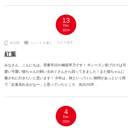
13
Dec
2024
ステラ選手
未分類
コメントを書く
紅葉
みなさん、こんにちは。背番号10の榊原琴乃です！ 今シーズン初ブログは可
愛い可愛い猫ちゃんの飼い主めぐさんから回ってきました！また猫ちゃんに
癒されに行きたいと思います！ 今年は、秋といっていい期間があっという間
で「紅葉見れるかな〜」と思っていたところ、先日のOF…
4
Dec
2024