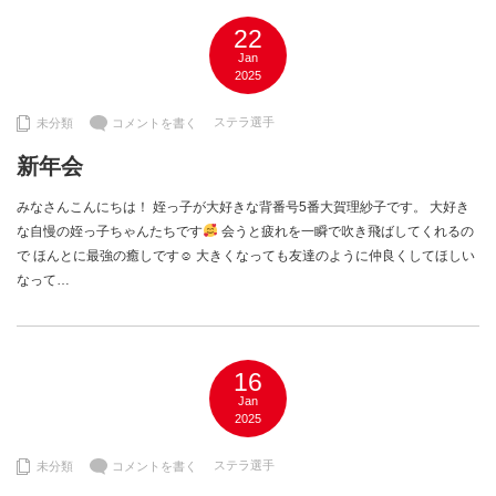
22
Jan
2025
ステラ選手
未分類
コメントを書く
新年会
みなさんこんにちは！ 姪っ子が大好きな背番号5番大賀理紗子です。 大好き
な自慢の姪っ子ちゃんたちです
会うと疲れを一瞬で吹き飛ばしてくれるの
で ほんとに最強の癒しです☺︎ 大きくなっても友達のように仲良くしてほしい
なって…
16
Jan
2025
ステラ選手
未分類
コメントを書く