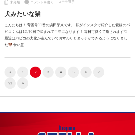
ステラ選手
未分類
コメントを書く
犬みたいな猫
こんにちは！ 背番号11番の浜田芽来です。 私がインスタで紹介した愛猫のパ
ピコくんは12月6日で産まれて半年になります！ 毎日可愛くて癒されます♡
最近はパピコの犬化が進んでいておすわりとタッチができるようになりまし
た
食い意…
«
1
2
3
4
5
6
7
…
91
»