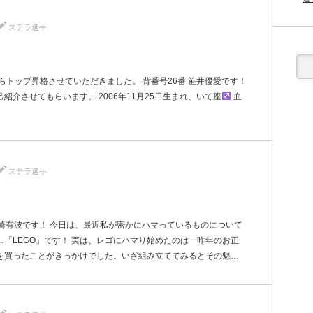
ステラ選手
らトップ昇格させていただきました。 背番号26番 笹井優愛です！
介させてもらいます。 2006年11月25日生まれ、いて座
血
ステラ選手
崎有波です！ 今日は、最近私が密かにハマっているものについて
「LEGO」です！ 実は、レゴにハマり始めたのは一昨年のお正
を買ったことがきっかけでした。いざ組み立ててみるとその魅…