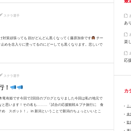
最
ステラ選手
あ
け対策頑張っても 顔がどんどん黒くなってく藤原加奈です
チー
楽
焼け止めを念入りに塗ってるのにどーしても黒くなります。悲しいで
応
ステラ選手
行！
カ
 木竜有姫です今回で2回目のブログとなりました今回は私の地元で
なと思います！その名も………「試合の応援観戦＆プチ旅行に 食
ニ
め スポット！」 in 新潟ということで新潟のちょっといいとこ
未
監
選