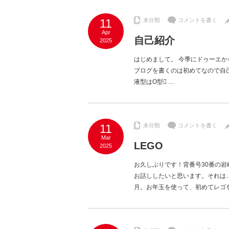
11
未分類
コメントを書く
Apr
自己紹介
2025
はじめまして。 今季にドゥーエか
ブログを書くのは初めてなので自己紹
液型はO型
…
11
未分類
コメントを書く
Mar
LEGO
2025
お久しぶりです！背番号30番の岩
お話ししたいと思います。それは…
月。お年玉を使って、初めてレゴ