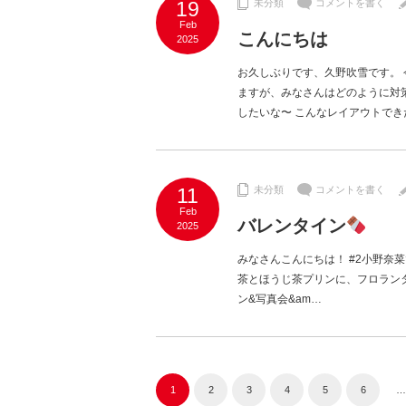
19
未分類
コメントを書く
Feb
こんにちは
2025
お久しぶりです、久野吹雪です。
ますが、みなさんはどのように対策
したいな〜 こんなレイアウトでき
11
未分類
コメントを書く
Feb
バレンタイン
2025
みなさんこんにちは！ #2小野奈
茶とほうじ茶プリンに、フロランタ
ン&写真会&am…
1
2
3
4
5
6
…