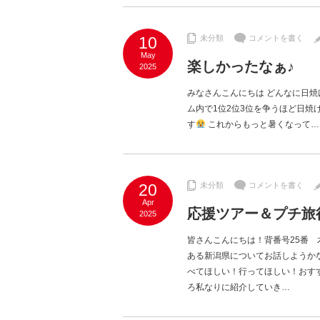
10
未分類
コメントを書く
May
楽しかったなぁ♪
2025
みなさんこんにちは どんなに日焼
ム内で1位2位3位を争うほど日
す
これからもっと暑くなって…
20
未分類
コメントを書く
Apr
応援ツアー＆プチ旅
2025
皆さんこんにちは！背番号25番
ある新潟県についてお話しようか
べてほしい！行ってほしい！おすす
ろ私なりに紹介していき…