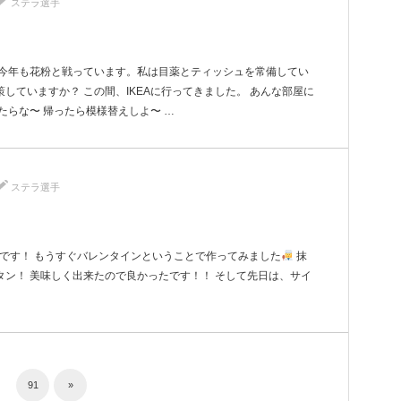
ステラ選手
 今年も花粉と戦っています。私は目薬とティッシュを常備してい
していますか？ この間、IKEAに行ってきました。 あんな部屋に
たらな〜 帰ったら模様替えしよ〜 …
ステラ選手
菜です！ もうすぐバレンタインということで作ってみました
抹
ン！ 美味しく出来たので良かったです！！ そして先日は、サイ
91
»