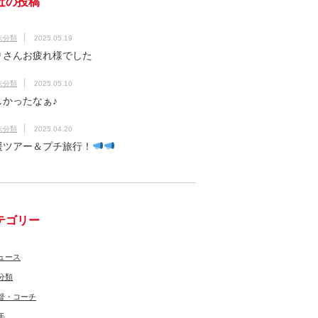
近の投稿
未分類
2025.05.19
りさんお疲れ様でした
未分類
2025.05.10
しかったなぁ♪
未分類
2025.04.20
援ツアー＆プチ旅行！
テゴリー
ュース
分類
督・コーチ
手