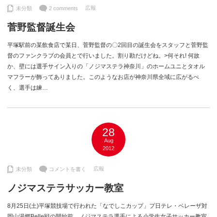
広報
未分類
2 comments
菅野監督誕生会
平塚駅前の某飲食店で某日、菅野監督の〇2回目の誕生会をスタッフと菅野監
督のファンクラブの会員とで行いました。割り勘だけどね。>何それ! 何故
か、壁には選手サイン入りの「ノジマステラ神奈川」のホームユニとタオル
マフラーが飾ってありました。このようなお店が神奈川県全域に広がるべ
く、選手は練…
28
Aug
2012
広報
未分類
コメントを書く
ノジマステラサッカー教室
8月25日(土)平塚競技場で行われた「なでしこカップ」プ日テレ・ベレーザ対
岡山湯郷Belle戦の開始前、ノジマステラ選手による小学生女子サッカー教室