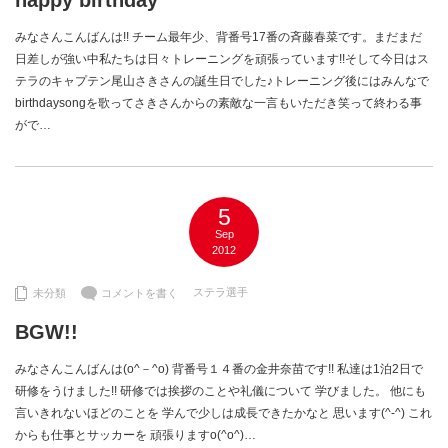
happy birthday
みなさんこんばんは!! チーム最年少、背番号17番の斉藤春菜です。まだまだ
日差しが強い中私たちは日々トレーニングを頑張っています!!そして今日はス
テラのキャプテン尾山さきさんの誕生日でした♪トレーニング後にはみんなで
birthdaysongを歌ってさきさんからの素敵な一言もいただき笑って終わる事
がで…
5
Sep
2012
ステラ選手
未分類
コメントを書く
BGW!!
みなさんこんばんは(o^－^o) 背番号１４番の金井奈苗です!! 私達は1泊2日で
研修をうけました!! 研修では挨拶のことや礼儀について 学びました。 他にも
言いきれないほどのことを 学んで少しは成長できたかなと 思います(^-^) これ
からも仕事とサッカーを 頑張りますo(^o^)…