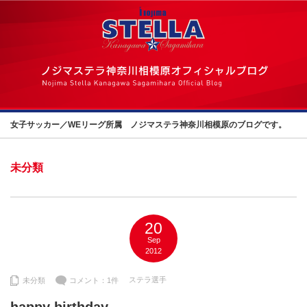
女子サッカー／WEリーグ所属 ノジマステラ神奈川相模原のブログです。
未分類
20
Sep
2012
ステラ選手
未分類
コメント：1件