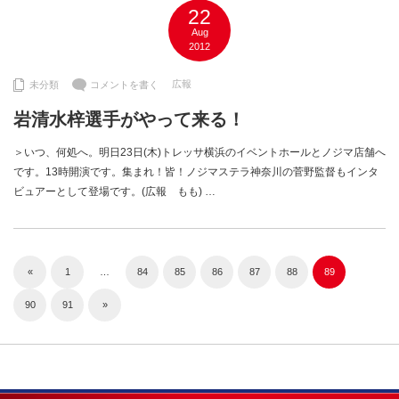
22
Aug
2012
広報
未分類
コメントを書く
岩清水梓選手がやって来る！
＞いつ、何処へ。明日23日(木)トレッサ横浜のイベントホールとノジマ店舗へ
です。13時開演です。集まれ！皆！ノジマステラ神奈川の菅野監督もインタ
ビュアーとして登場です。(広報 もも) …
«
1
…
84
85
86
87
88
89
90
91
»