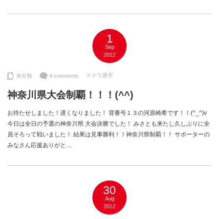
1
Sep
2012
ステラ選手
未分類
4 comments
神奈川県大会制覇！！！(^^)
お待たせしました！遅くなりました！ 背番号１３の河原崎希です！！(^_^)v
今日は全日の予選の神奈川県 大会決勝でした！ みさとも来たし久しぶりに全
員そろって戦いました！ 結果は見事勝利！！神奈川県制覇！！ サポーターの
みなさん応援ありがと…
30
Aug
2012