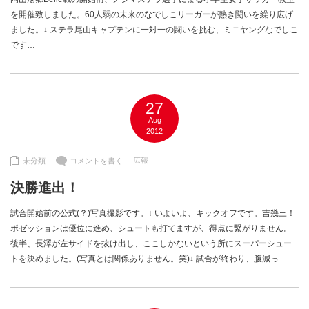
を開催致しました。60人弱の未来のなでしこリーガーが熱き闘いを繰り広げ
ました。↓ ステラ尾山キャプテンに一対一の闘いを挑む、ミニヤングなでしこ
です…
27
Aug
2012
広報
未分類
コメントを書く
決勝進出！
試合開始前の公式(？)写真撮影です。↓ いよいよ、キックオフです。吉幾三！
ポゼッションは優位に進め、シュートも打てますが、得点に繋がりません。
後半、長澤が左サイドを抜け出し、ここしかないという所にスーパーシュー
トを決めました。(写真とは関係ありません。笑)↓ 試合が終わり、腹減っ…