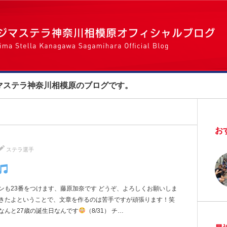
マステラ神奈川相模原のブログです。
お
ステラ選手
ンも23番をつけます、藤原加奈です どうぞ、よろしくお願いしま
てきたよということで、文章を作るのは苦手ですが頑張ります！笑
なんと27歳の誕生日なんです
（8/31） チ…