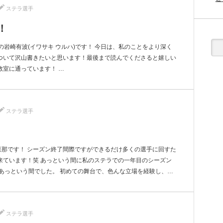
ステラ選手
！
の岩崎有波(イワサキ ウルハ)です！ 今日は、私のことをより深く
ついて沢山書きたいと思います！最後まで読んでくださると嬉しい
教室に通っています！ …
ステラ選手
菜那です！ シーズン終了間際ですができるだけ多くの選手に回すた
来ています！笑 あっという間に私のステラでの一年目のシーズン
あっという間でした。 初めての舞台で、色んな立場を経験し、…
ステラ選手