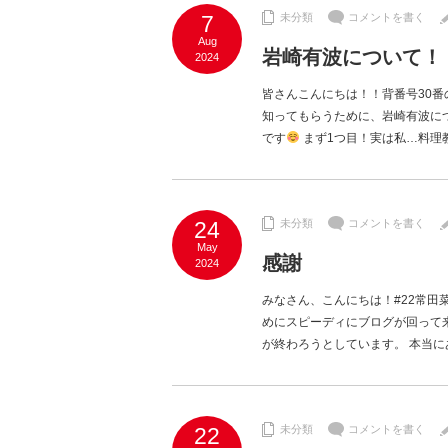
7
未分類
コメントを書く
Aug
岩崎有波について！
2024
皆さんこんにちは！！背番号30番
知ってもらうために、岩崎有波に
です
まず1つ目！実は私…料理
24
未分類
コメントを書く
May
感謝
2024
みなさん、こんにちは！#22常田
めにスピーディにブログが回って
が終わろうとしています。 本当に
22
未分類
コメントを書く