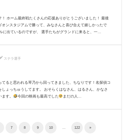
！ ホーム最終戦たくさんの応援ありがとうございました！ 最後
ギオンスタジアムで勝って、みなさんと喜び合えて嬉しかったで
ルに出ているのですが、 選手たちがグランドに来ると、一…
ステラ選手
ってると思われる琴乃から回ってきました、ちなりです！名探偵コ
をしょっちゅうしてます。 おそらくはなさん、はるさん、かなさ
います。
今回の映画も最高でした
まだの人…
7
8
9
10
…
122
»