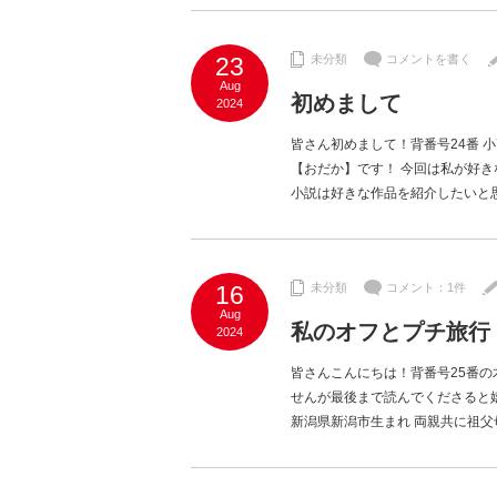
23
未分類
コメントを書く
Aug
初めまして
2024
皆さん初めまして！背番号24番 
【おだか】です！ 今回は私が好
小説は好きな作品を紹介したいと思
16
未分類
コメント：1件
Aug
私のオフとプチ旅行
2024
皆さんこんにちは！背番号25番の
せんが最後まで読んでくださると
新潟県新潟市生まれ 両親共に祖父