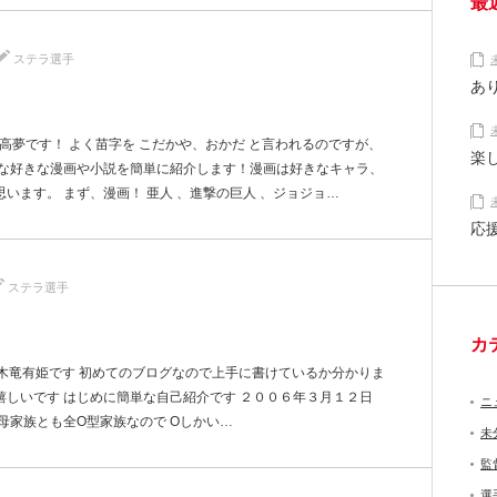
最
ステラ選手
あ
小高夢です！ よく苗字を こだかや、おかだ と言われるのですが、
楽
きな好きな漫画や小説を簡単に紹介します！漫画は好きなキャラ、
います。 まず、漫画！ 亜人 、進撃の巨人 、ジョジョ…
応
ステラ選手
カ
木竜有姫です 初めてのブログなので上手に書けているか分かりま
嬉しいです はじめに簡単な自己紹介です ２００６年３月１２日
ニ
母家族とも全O型家族なので Oしかい…
未
監
選