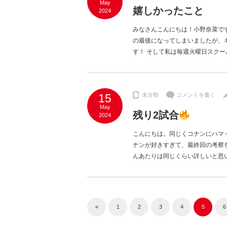
May
嬉しかったこと
2024
みなさんこんにちは！小野奈菜です
の最後になってしまいましたが、
す！ そして私は毎週火曜日スクー
15
未分類
コメントを書く
May
残り2試合
2024
こんにちは。同じくコナンにハマ
ナンが好きすぎて、最終回の考察
んあたりは同じくらい詳しいと思
«
1
2
3
4
5
6