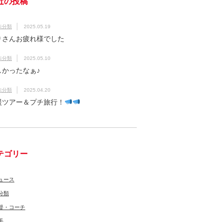
近の投稿
未分類
2025.05.19
りさんお疲れ様でした
未分類
2025.05.10
しかったなぁ♪
未分類
2025.04.20
援ツアー＆プチ旅行！
テゴリー
ュース
分類
督・コーチ
手