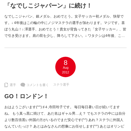
「なでしこジャパーン」に続け！
なでしこジャパン、銀メダル、おめでとう。女子サッカー初メダル、快挙で
す。↓ 4年後はこの輪の中にノジマステラの選手が加わります。マジです。喜
ぼう丸山！↓ 澤選手、おめでとう！貴女が背負ってきた「女子サッカー」、皆
で引き受けます。肩の荷を少し、降ろして下さい。↓ ワタクシは4年後、こ…
8
Aug
2012
ステラ選手
選手
コメントを書く
GO！ロンドン！
おはようございます(^^) ♯４,寺田玲子です。 毎日毎日暑い日が続いてます
ね。 もう真っ黒に焼けて、あだ名はギャル男…え？ でもステラの中には自分
より数百倍黒い外国の方がいるのでまだ安心です(^^) あれ？ステラに外国人
なんていたっけ？ あとはみなさんの想像にお任せします(^^) あとはオリンピ