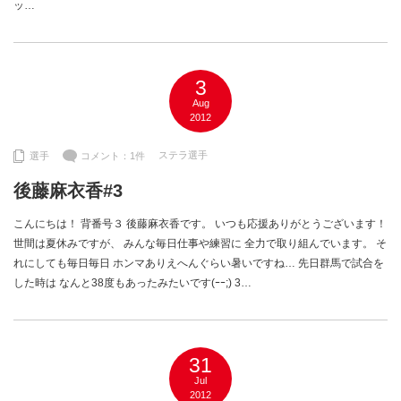
ッ…
3
Aug
2012
ステラ選手
選手
コメント：1件
後藤麻衣香#3
こんにちは！ 背番号３ 後藤麻衣香です。 いつも応援ありがとうございます！
世間は夏休みですが、 みんな毎日仕事や練習に 全力で取り組んでいます。 そ
れにしても毎日毎日 ホンマありえへんぐらい暑いですね… 先日群馬で試合を
した時は なんと38度もあったみたいです(ｰｰ;) 3…
31
Jul
2012