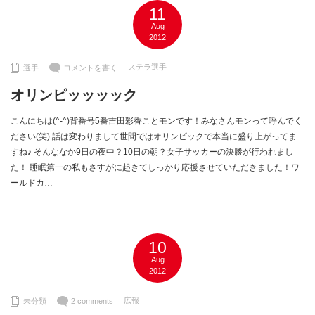
11
Aug
2012
ステラ選手
選手
コメントを書く
オリンピッッッック
こんにちは(^-^)背番号5番吉田彩香ことモンです！みなさんモンって呼んでく
ださい(笑) 話は変わりまして世間ではオリンピックで本当に盛り上がってま
すね♪ そんななか9日の夜中？10日の朝？女子サッカーの決勝が行われまし
た！ 睡眠第一の私もさすがに起きてしっかり応援させていただきました！ワ
ールドカ…
10
Aug
2012
広報
未分類
2 comments