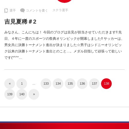
ステラ選手
選手
コメントを書く
吉見夏稀＃2
みなさん、こんにちは！ 今回のブログは吉見が担当させていただきます!! 先
日、４年に一度のスポーツの祭典オリンピックが開幕しました!! サッカーは、
男女共に決勝トーナメント進出が決まりました☆男子はシドニーオリンピッ
ク以来の決勝トーナメント進出とのこと…。メダル目指して頑張って欲しい
です(*^^*…
«
1
…
133
134
135
136
137
138
139
140
»